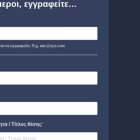
μεροι, εγγραφείτε…
ια να εγγραφείτε. Π.χ. abc@xyz.com
τα / Τίτλος θέσης