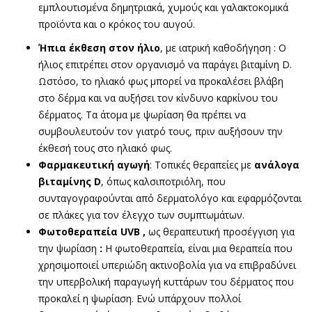
εμπλουτισμένα δημητριακά, χυμούς και γαλακτοκομικά
προϊόντα και ο κρόκος του αυγού.
Ήπια έκθεση στον ήλιο
, με ιατρική καθοδήγηση : Ο
ήλιος επιτρέπει στον οργανισμό να παράγει βιταμίνη D.
Ωστόσο, το ηλιακό φως μπορεί να προκαλέσει βλάβη
στο δέρμα και να αυξήσει τον κίνδυνο καρκίνου του
δέρματος. Τα άτομα με ψωρίαση θα πρέπει να
συμβουλευτούν τον γιατρό τους, πριν αυξήσουν την
έκθεσή τους στο ηλιακό φως.
Φαρμακευτική αγωγή
: Τοπικές θεραπείες με
ανάλογα
βιταμίνης D
, όπως καλσιποτριόλη, που
συνταγογραφούνται από δερματολόγο και εφαρμόζονται
σε πλάκες για τον έλεγχο των συμπτωμάτων.
Φωτοθεραπεία UVB ,
ως θεραπευτική προσέγγιση για
την ψωρίαση
:
Η φωτοθεραπεία, είναι μια θεραπεία που
χρησιμοποιεί υπεριώδη ακτινοβολία για να επιβραδύνει
την υπερβολική παραγωγή κυττάρων του δέρματος που
προκαλεί η ψωρίαση. Ενώ υπάρχουν πολλοί