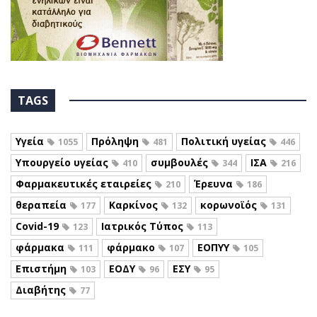
TAGS
Υγεία
Πρόληψη
Πολιτική υγείας
1055
481
446
Υπουργείο υγείας
συμβουλές
ΙΣΑ
410
344
216
Φαρμακευτικές εταιρείες
Έρευνα
210
186
θεραπεία
Καρκίνος
κορωνοϊός
177
132
131
Covid-19
Ιατρικός Τύπος
123
113
φάρμακα
φάρμακο
ΕΟΠΥΥ
111
107
105
Επιστήμη
ΕΟΔΥ
ΕΣΥ
103
96
95
Διαβήτης
77