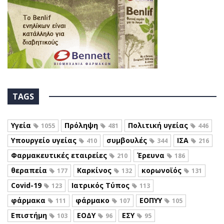
TAGS
Υγεία
Πρόληψη
Πολιτική υγείας
1055
481
446
Υπουργείο υγείας
συμβουλές
ΙΣΑ
410
344
216
Φαρμακευτικές εταιρείες
Έρευνα
210
186
θεραπεία
Καρκίνος
κορωνοϊός
177
132
131
Covid-19
Ιατρικός Τύπος
123
113
φάρμακα
φάρμακο
ΕΟΠΥΥ
111
107
105
Επιστήμη
ΕΟΔΥ
ΕΣΥ
103
96
95