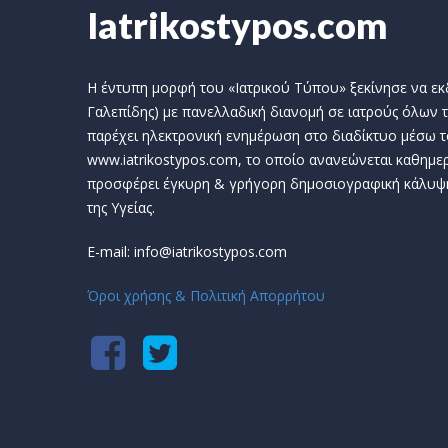
Iatrikostypos.com
Η έντυπη μορφή του «Ιατρικού Τύπου» ξεκίνησε να εκδί
Γαλεπίδης) με πανελλαδική διανομή σε ιατρούς όλων τ
παρέχει ηλεκτρονική ενημέρωση στο διαδίκτυο μέσω τ
www.iatrikostypos.com, το οποίο ανανεώνεται καθημερ
προσφέρει έγκυρη & γρήγορη δημοσιογραφική κάλυψ
της Υγείας.
E-mail: info@iatrikostypos.com
Όροι χρήσης & Πολιτική Απορρήτου