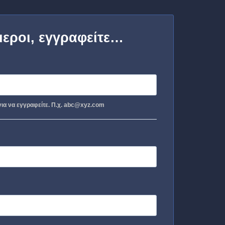
μεροι, εγγραφείτε…
ια να εγγραφείτε. Π.χ. abc@xyz.com