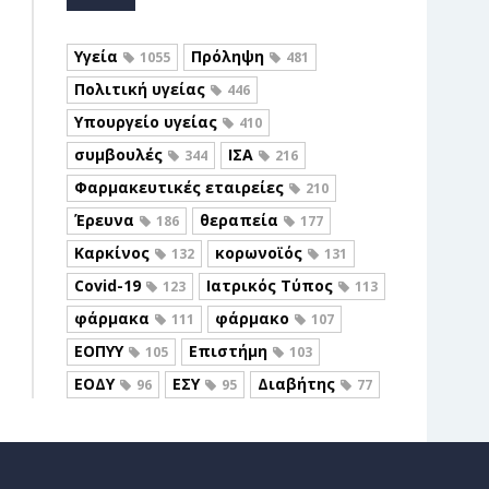
Υγεία
Πρόληψη
1055
481
Πολιτική υγείας
446
Υπουργείο υγείας
410
συμβουλές
ΙΣΑ
344
216
Φαρμακευτικές εταιρείες
210
Έρευνα
θεραπεία
186
177
Καρκίνος
κορωνοϊός
132
131
Covid-19
Ιατρικός Τύπος
123
113
φάρμακα
φάρμακο
111
107
ΕΟΠΥΥ
Επιστήμη
105
103
ΕΟΔΥ
ΕΣΥ
Διαβήτης
96
95
77