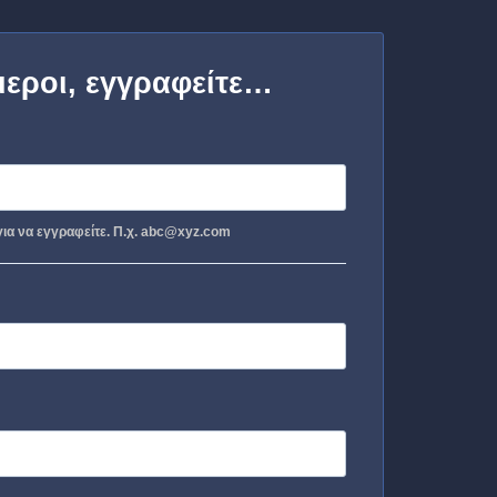
μεροι, εγγραφείτε…
ια να εγγραφείτε. Π.χ. abc@xyz.com