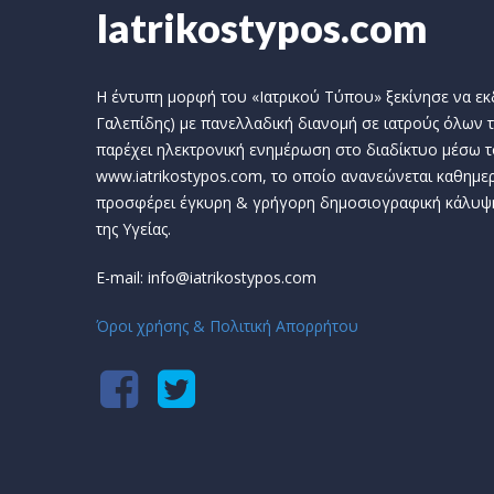
Iatrikostypos.com
Η έντυπη μορφή του «Ιατρικού Τύπου» ξεκίνησε να εκδί
Γαλεπίδης) με πανελλαδική διανομή σε ιατρούς όλων τ
παρέχει ηλεκτρονική ενημέρωση στο διαδίκτυο μέσω τ
www.iatrikostypos.com, το οποίο ανανεώνεται καθημερ
προσφέρει έγκυρη & γρήγορη δημοσιογραφική κάλυψ
της Υγείας.
E-mail: info@iatrikostypos.com
Όροι χρήσης & Πολιτική Απορρήτου