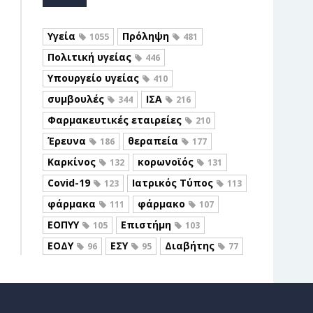
Υγεία
Πρόληψη
1055
481
Πολιτική υγείας
446
Υπουργείο υγείας
410
συμβουλές
ΙΣΑ
344
216
Φαρμακευτικές εταιρείες
210
Έρευνα
θεραπεία
186
177
Καρκίνος
κορωνοϊός
132
131
Covid-19
Ιατρικός Τύπος
123
113
φάρμακα
φάρμακο
111
107
ΕΟΠΥΥ
Επιστήμη
105
103
ΕΟΔΥ
ΕΣΥ
Διαβήτης
96
95
77