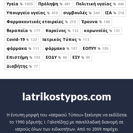
Υγεία
Πρόληψη
Πολιτική υγείας
1055
481
446
Υπουργείο υγείας
συμβουλές
ΙΣΑ
410
344
216
Φαρμακευτικές εταιρείες
Έρευνα
210
186
θεραπεία
Καρκίνος
κορωνοϊός
177
132
131
Covid-19
Ιατρικός Τύπος
123
113
φάρμακα
φάρμακο
ΕΟΠΥΥ
111
107
105
Επιστήμη
ΕΟΔΥ
ΕΣΥ
103
96
95
Διαβήτης
77
Iatrikostypos.com
Η έντυπη μορφή του «Ιατρικού Τύπου» ξεκίνησε να εκδίδεται
το 1990 (ιδρυτής: Ι. Γαλεπίδης) με πανελλαδική διανομή σε
ιατρούς όλων των ειδικοτήτων. Από το 2009 παρέχει