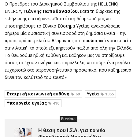
Ο Πρόεδρος του Διοικητικού Συμβουλίου της HELLENiQ
ENERGY
, Γιάννης Παπαθανασίου,
κατά τη διάρκεια της
εκδήλωσης επεσήμανε:
«
Πιστοί στη δέσμευσή μας να
υποστηρίζουμε το Εθνικό Σύστημα Υγείας, ανακοινώσαμε
σήμερα μία ουσιαστική συνεισφορά στη δημόσια υγεία – την
προσφορά πετρελαίου θέρμανσης στα παιδιατρικά νοσοκομεία
στην Αττική, τα οποία εξυπηρετούν παιδιά από όλη την Ελλάδα.
Το θεωρούμε ηθική ευθύνη και καθήκον μας να στηρίξουμε
όσους το έχουν ανάγκη και, παράλληλα, να πούμε ένα μεγάλο
ευχαριστώ στο ιατρονοσηλευτικό προσωπικό, που καθημερινά
δίνει τον καλύτερό του εαυτό».
Εταιρική κοινωνική ευθύνη
Υγεία
69
1055
Υπουργείο υγείας
410
Previous
Η θέση του Ι.Σ.Α. για το νέο
Φορολογικό Νομοσχέδιο