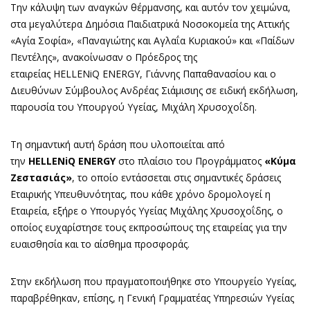
Την κάλυψη των αναγκών θέρμανσης, και αυτόν τον χειμώνα,
στα μεγαλύτερα Δημόσια Παιδιατρικά Νοσοκομεία της Αττικής
«Αγία Σοφία», «Παναγιώτης και Αγλαΐα Κυριακού» και «Παίδων
Πεντέλης», ανακοίνωσαν ο Πρόεδρος της
εταιρείας HELLENiQ ENERGY, Γιάννης Παπαθανασίου και ο
Διευθύνων Σύμβουλος Ανδρέας Σιάμισιης σε ειδική εκδήλωση,
παρουσία του Υπουργού Υγείας, Μιχάλη Χρυσοχοΐδη.
Τη σημαντική αυτή δράση που υλοποιείται από
την
HELLENiQ
ENERGY
στο πλαίσιο του Προγράμματος
«Κύμα
Ζεστασιάς»
, το οποίο εντάσσεται στις σημαντικές δράσεις
Εταιρικής Υπευθυνότητας, που κάθε χρόνο δρομολογεί η
Εταιρεία, εξήρε ο Υπουργός Υγείας Μιχάλης Χρυσοχοΐδης, ο
οποίος ευχαρίστησε τους εκπροσώπους της εταιρείας για την
ευαισθησία και το αίσθημα προσφοράς.
Στην εκδήλωση που πραγματοποιήθηκε στο Υπουργείο Υγείας,
παραβρέθηκαν, επίσης, η Γενική Γραμματέας Υπηρεσιών Υγείας