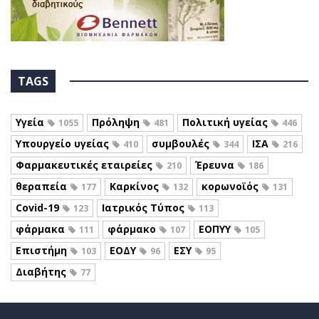
TAGS
Υγεία
Πρόληψη
Πολιτική υγείας
1055
481
446
Υπουργείο υγείας
συμβουλές
ΙΣΑ
410
344
216
Φαρμακευτικές εταιρείες
Έρευνα
210
186
θεραπεία
Καρκίνος
κορωνοϊός
177
132
131
Covid-19
Ιατρικός Τύπος
123
113
φάρμακα
φάρμακο
ΕΟΠΥΥ
111
107
105
Επιστήμη
ΕΟΔΥ
ΕΣΥ
103
96
95
Διαβήτης
77