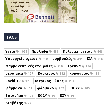
TAGS
Υγεία
Πρόληψη
Πολιτική υγείας
1055
481
446
Υπουργείο υγείας
συμβουλές
ΙΣΑ
410
344
216
Φαρμακευτικές εταιρείες
Έρευνα
210
186
θεραπεία
Καρκίνος
κορωνοϊός
177
132
131
Covid-19
Ιατρικός Τύπος
123
113
φάρμακα
φάρμακο
ΕΟΠΥΥ
111
107
105
Επιστήμη
ΕΟΔΥ
ΕΣΥ
103
96
95
Διαβήτης
77