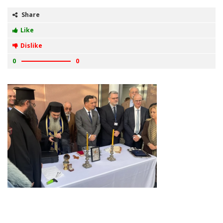
Share
Like
Dislike
0
0