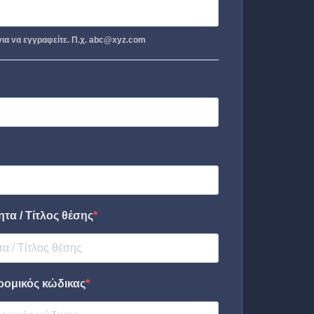
ια να εγγραφείτε. Π.χ. abc@xyz.com
τα / Τίτλος θέσης
ρομικός κώδικας