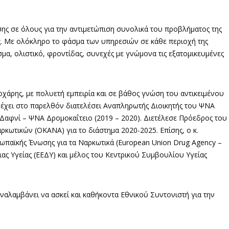
ης σε όλους για την αντιμετώπιση συνολικά του προβλήματος της
ις. Με ολόκληρο το φάσμα των υπηρεσιών σε κάθε περιοχή της
σμα, ολιστικό, φροντίδας, συνεχές με γνώμονα τις εξατομικευμένες
χάρης, με πολυετή εμπειρία και σε βάθος γνώση του αντικειμένου
ς έχει στο παρελθόν διατελέσει Αναπληρωτής Διοικητής του ΨΝΑ
 Δαφνί – ΨΝΑ Δρομοκαΐτειο (2019 – 2020). Διετέλεσε Πρόεδρος του
κωτικών (ΟΚΑΝΑ) για το διάστημα 2020-2025. Επίσης, ο κ.
ωπαϊκής Ένωσης για τα Ναρκωτικά (European Union Drug Agency –
ς Υγείας (ΕΕΔΥ) και μέλος του Κεντρικού Συμβουλίου Υγείας
ναλαμβάνει να ασκεί και καθήκοντα Εθνικού Συντονιστή για την