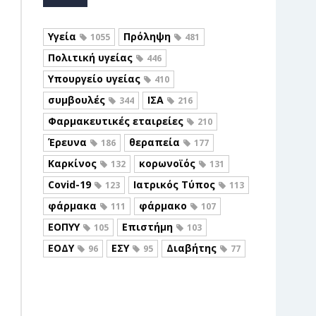
Υγεία
Πρόληψη
1055
481
Πολιτική υγείας
446
Υπουργείο υγείας
410
συμβουλές
ΙΣΑ
344
216
Φαρμακευτικές εταιρείες
210
Έρευνα
θεραπεία
186
177
Καρκίνος
κορωνοϊός
132
131
Covid-19
Ιατρικός Τύπος
123
113
φάρμακα
φάρμακο
111
107
ΕΟΠΥΥ
Επιστήμη
105
103
ΕΟΔΥ
ΕΣΥ
Διαβήτης
96
95
77