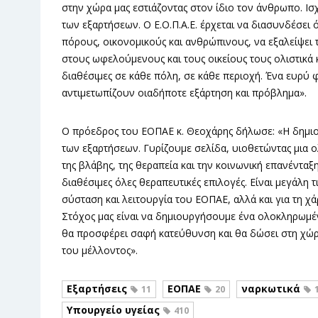
στην χώρα μας εστιάζοντας στον ίδιο τον άνθρωπο. Ισ
των εξαρτήσεων. Ο Ε.Ο.Π.Α.Ε. έρχεται να διασυνδέσει ό
πόρους, οικονομικούς και ανθρώπινους, να εξαλείψει
στους ωφελούμενους και τους οικείους τους ολιστικά 
διαθέσιμες σε κάθε πόλη, σε κάθε περιοχή. Ένα ευρύ
αντιμετωπίζουν οιαδήποτε εξάρτηση και πρόβλημα».
Ο πρόεδρος του ΕΟΠΑΕ κ. Θεοχάρης δήλωσε: «Η δημιο
των εξαρτήσεων. Γυρίζουμε σελίδα, υιοθετώντας μια 
της βλάβης, της θεραπεία και την κοινωνική επανένταξη
διαθέσιμες όλες θεραπευτικές επιλογές. Είναι μεγάλη 
σύσταση και λειτουργία του ΕΟΠΑΕ, αλλά και για τη χ
Στόχος μας είναι να δημιουργήσουμε ένα ολοκληρωμέν
θα προσφέρει σαφή κατεύθυνση και θα δώσει στη χώρα 
του μέλλοντος».
Εξαρτήσεις
ΕΟΠΑΕ
ναρκωτικά
11
20
Υπουργείο υγείας
410