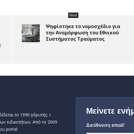
Next
Ψηφίστηκε το νομοσχέδιο για
την Αναμόρφωση του Εθνικού
Συστήματος Τραύματος
ε
Μείνετε ενή
δεται το 1990 (ιδρυτής: Ι.
ων ειδικοτήτων. Από το 2009
Διεύθυνση email
ου portal