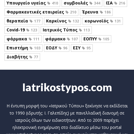
Υπουργείο υγείας
συμβουλές
ΙΣΑ
410
344
216
Φαρμακευτικές εταιρείες
Έρευνα
210
186
θεραπεία
Καρκίνος
κορωνοϊός
177
132
131
Covid-19
Ιατρικός Τύπος
123
113
φάρμακα
φάρμακο
ΕΟΠΥΥ
111
107
105
Επιστήμη
ΕΟΔΥ
ΕΣΥ
103
96
95
Διαβήτης
77
Iatrikostypos.com
Η έντυπη μορφή του «Ιατρικού Τύπου» ξεκίνησε να εκδίδεται
το 1990 (ιδρυτής: Ι. Γαλεπίδης) με πανελλαδική διανομή σε
ιατρούς όλων των ειδικοτήτων. Από το 2009 παρέχει
ηλεκτρονική ενημέρωση στο διαδίκτυο μέσω του portal