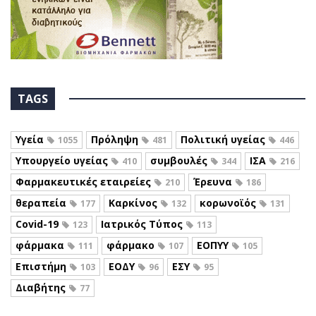
TAGS
Υγεία
Πρόληψη
Πολιτική υγείας
1055
481
446
Υπουργείο υγείας
συμβουλές
ΙΣΑ
410
344
216
Φαρμακευτικές εταιρείες
Έρευνα
210
186
θεραπεία
Καρκίνος
κορωνοϊός
177
132
131
Covid-19
Ιατρικός Τύπος
123
113
φάρμακα
φάρμακο
ΕΟΠΥΥ
111
107
105
Επιστήμη
ΕΟΔΥ
ΕΣΥ
103
96
95
Διαβήτης
77