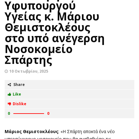
Υφυπουργού
Υγείας κ. Μάριου
Θεμιστοκλέους
στο υπό ανέγερση
Νοσοκομείο
Σπάρτης
10 Οκτωβρίου, 2025
Share
Like
Dislike
0
0
Μάριος Θεμιστοκλέους
: «Η Σπάρτη αποκτά ένα νέο
υπερσύγχρονο νοσοκομείο που θα αναβαθμίσει τις