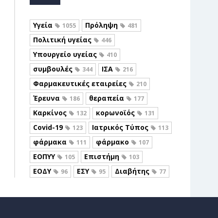
Υγεία
Πρόληψη
1055
481
Πολιτική υγείας
446
Υπουργείο υγείας
410
συμβουλές
ΙΣΑ
344
216
Φαρμακευτικές εταιρείες
210
Έρευνα
θεραπεία
186
177
Καρκίνος
κορωνοϊός
132
131
Covid-19
Ιατρικός Τύπος
123
113
φάρμακα
φάρμακο
111
107
ΕΟΠΥΥ
Επιστήμη
105
103
ΕΟΔΥ
ΕΣΥ
Διαβήτης
96
95
77