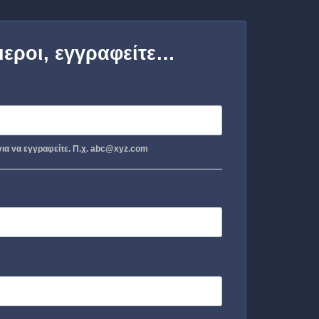
μεροι, εγγραφείτε…
ια να εγγραφείτε. Π.χ. abc@xyz.com