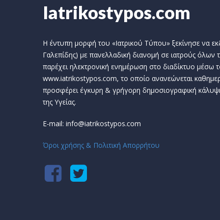
Iatrikostypos.com
Η έντυπη μορφή του «Ιατρικού Τύπου» ξεκίνησε να εκδί
Γαλεπίδης) με πανελλαδική διανομή σε ιατρούς όλων τ
παρέχει ηλεκτρονική ενημέρωση στο διαδίκτυο μέσω τ
www.iatrikostypos.com, το οποίο ανανεώνεται καθημερ
προσφέρει έγκυρη & γρήγορη δημοσιογραφική κάλυψ
της Υγείας.
E-mail: info@iatrikostypos.com
Όροι χρήσης & Πολιτική Απορρήτου