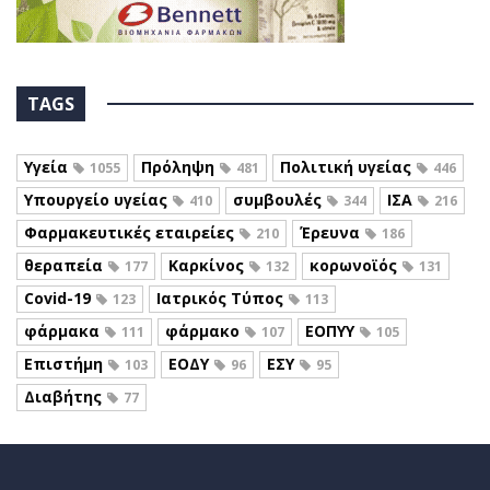
TAGS
Υγεία
Πρόληψη
Πολιτική υγείας
1055
481
446
Υπουργείο υγείας
συμβουλές
ΙΣΑ
410
344
216
Φαρμακευτικές εταιρείες
Έρευνα
210
186
θεραπεία
Καρκίνος
κορωνοϊός
177
132
131
Covid-19
Ιατρικός Τύπος
123
113
φάρμακα
φάρμακο
ΕΟΠΥΥ
111
107
105
Επιστήμη
ΕΟΔΥ
ΕΣΥ
103
96
95
Διαβήτης
77