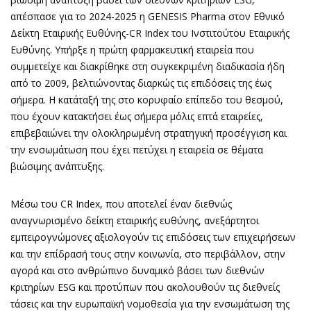
απέσπασε για το 2024-2025 η GENESIS Pharma στον Εθνικό
Δείκτη Εταιρικής Ευθύνης-CR Index του Ινστιτούτου Εταιρικής
Ευθύνης. Υπήρξε η πρώτη φαρμακευτική εταιρεία που
συμμετείχε και διακρίθηκε στη συγκεκριμένη διαδικασία ήδη
από το 2009, βελτιώνοντας διαρκώς τις επιδόσεις της έως
σήμερα. Η κατάταξή της στο κορυφαίο επίπεδο του θεσμού,
που έχουν κατακτήσει έως σήμερα μόλις επτά εταιρείες,
επιβεβαιώνει την ολοκληρωμένη στρατηγική προσέγγιση και
την ενσωμάτωση που έχει πετύχει η εταιρεία σε θέματα
βιώσιμης ανάπτυξης.
Μέσω του CR Index, που αποτελεί έναν διεθνώς
αναγνωρισμένο δείκτη εταιρικής ευθύνης, ανεξάρτητοι
εμπειρογνώμονες αξιολογούν τις επιδόσεις των επιχειρήσεων
και την επίδρασή τους στην κοινωνία, στο περιβάλλον, στην
αγορά και στο ανθρώπινο δυναμικό βάσει των διεθνών
κριτηρίων ESG και προτύπων που ακολουθούν τις διεθνείς
τάσεις και την ευρωπαϊκή νομοθεσία για την ενσωμάτωση της