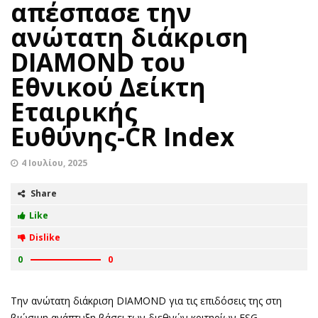
απέσπασε την
ανώτατη διάκριση
DIAMOND του
Εθνικού Δείκτη
Εταιρικής
Ευθύνης-CR Index
4 Ιουλίου, 2025
Share
Like
Dislike
0
0
Την ανώτατη διάκριση DIAMOND για τις επιδόσεις της στη
βιώσιμη ανάπτυξη βάσει των διεθνών κριτηρίων ESG,