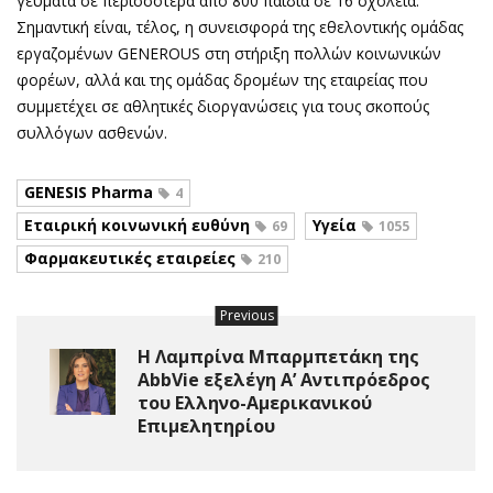
γεύματα σε περισσότερα από 800 παιδιά σε 16 σχολεία.
Σημαντική είναι, τέλος, η συνεισφορά της εθελοντικής ομάδας
εργαζομένων GENEROUS στη στήριξη πολλών κοινωνικών
φορέων, αλλά και της ομάδας δρομέων της εταιρείας που
συμμετέχει σε αθλητικές διοργανώσεις για τους σκοπούς
συλλόγων ασθενών.
GENESIS Pharma
4
Εταιρική κοινωνική ευθύνη
Υγεία
69
1055
Φαρμακευτικές εταιρείες
210
Previous
Η Λαμπρίνα Μπαρμπετάκη της
AbbVie εξελέγη Α’ Αντιπρόεδρος
του Ελληνο-Αμερικανικού
Επιμελητηρίου