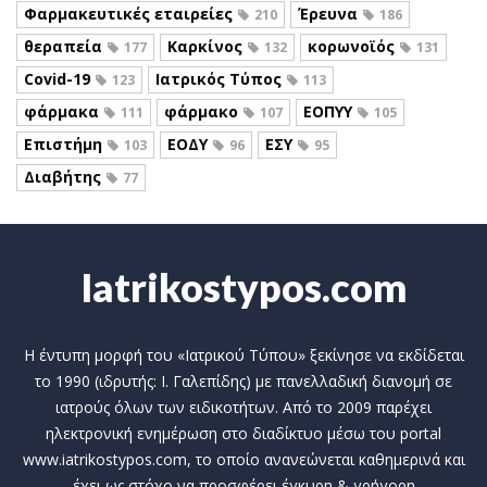
Φαρμακευτικές εταιρείες
Έρευνα
210
186
θεραπεία
Καρκίνος
κορωνοϊός
177
132
131
Covid-19
Ιατρικός Τύπος
123
113
φάρμακα
φάρμακο
ΕΟΠΥΥ
111
107
105
Επιστήμη
ΕΟΔΥ
ΕΣΥ
103
96
95
Διαβήτης
77
Iatrikostypos.com
Η έντυπη μορφή του «Ιατρικού Τύπου» ξεκίνησε να εκδίδεται
το 1990 (ιδρυτής: Ι. Γαλεπίδης) με πανελλαδική διανομή σε
ιατρούς όλων των ειδικοτήτων. Από το 2009 παρέχει
ηλεκτρονική ενημέρωση στο διαδίκτυο μέσω του portal
www.iatrikostypos.com, το οποίο ανανεώνεται καθημερινά και
έχει ως στόχο να προσφέρει έγκυρη & γρήγορη