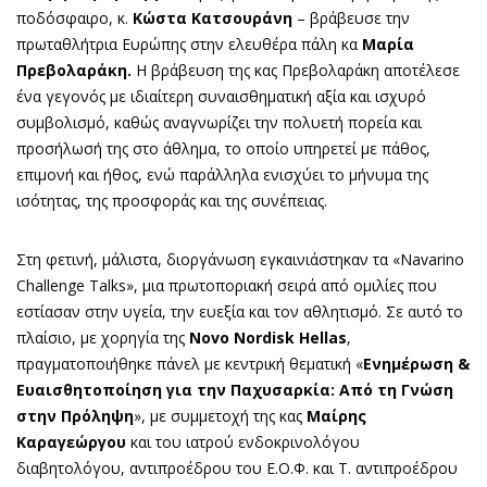
ποδόσφαιρο, κ.
Κώστα Κατσουράνη
– βράβευσε την
πρωταθλήτρια Ευρώπης στην ελευθέρα πάλη κα
Μαρία
Πρεβολαράκη.
Η βράβευση της κας Πρεβολαράκη αποτέλεσε
ένα γεγονός με ιδιαίτερη συναισθηματική αξία και ισχυρό
συμβολισμό, καθώς αναγνωρίζει την πολυετή πορεία και
προσήλωσή της στο άθλημα, το οποίο υπηρετεί με πάθος,
επιμονή και ήθος, ενώ παράλληλα ενισχύει το μήνυμα της
ισότητας, της προσφοράς και της συνέπειας.
Στη φετινή, μάλιστα, διοργάνωση εγκαινιάστηκαν τα «Navarino
Challenge Talks», μια πρωτοποριακή σειρά από ομιλίες που
εστίασαν στην υγεία, την ευεξία και τον αθλητισμό. Σε αυτό το
πλαίσιο, με χορηγία της
Novo
Nordisk
Hellas
,
πραγματοποιήθηκε πάνελ με κεντρική θεματική «
Ενημέρωση &
Ευαισθητοποίηση για την Παχυσαρκία: Από τη Γνώση
στην Πρόληψη
», με συμμετοχή της κας
Μαίρης
Καραγεώργου
και του ιατρού ενδοκρινολόγου
διαβητολόγου, αντιπροέδρου του Ε.Ο.Φ. και Τ. αντιπροέδρου