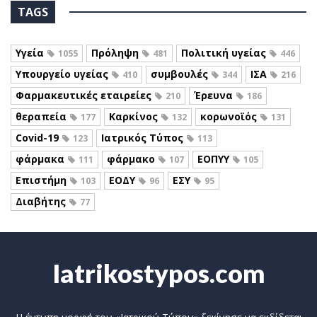
TAGS
Υγεία
Πρόληψη
Πολιτική υγείας
1055
481
446
Υπουργείο υγείας
συμβουλές
ΙΣΑ
410
344
216
Φαρμακευτικές εταιρείες
Έρευνα
210
186
θεραπεία
Καρκίνος
κορωνοϊός
177
132
131
Covid-19
Ιατρικός Τύπος
123
113
φάρμακα
φάρμακο
ΕΟΠΥΥ
111
107
105
Επιστήμη
ΕΟΔΥ
ΕΣΥ
103
96
95
Διαβήτης
77
Iatrikostypos.com