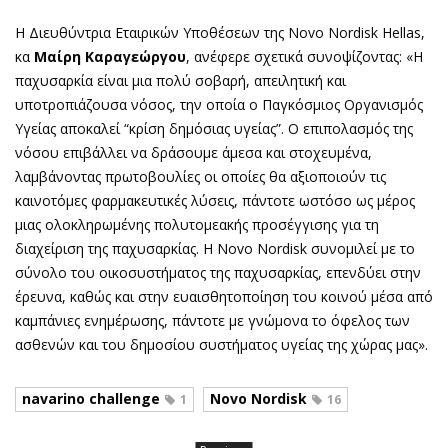
Η Διευθύντρια Εταιρικών Υποθέσεων της Novo Nordisk Hellas,
κα
Μαίρη Καραγεώργου
, ανέφερε σχετικά συνοψίζοντας: «Η
παχυσαρκία είναι μια πολύ σοβαρή, απειλητική και
υποτροπιάζουσα νόσος, την οποία ο Παγκόσμιος Οργανισμός
Υγείας αποκαλεί “κρίση δημόσιας υγείας”. Ο επιπολασμός της
νόσου επιβάλλει να δράσουμε άμεσα και στοχευμένα,
λαμβάνοντας πρωτοβουλίες οι οποίες θα αξιοποιούν τις
καινοτόμες φαρμακευτικές λύσεις, πάντοτε ωστόσο ως μέρος
μιας ολοκληρωμένης πολυτομεακής προσέγγισης για τη
διαχείριση της παχυσαρκίας. Η Novo Nordisk συνομιλεί με το
σύνολο του οικοσυστήματος της παχυσαρκίας, επενδύει στην
έρευνα, καθώς και στην ευαισθητοποίηση του κοινού μέσα από
καμπάνιες ενημέρωσης, πάντοτε με γνώμονα το όφελος των
ασθενών και του δημοσίου συστήματος υγείας της χώρας μας».
navarino challenge
Novo Nordisk
1
16