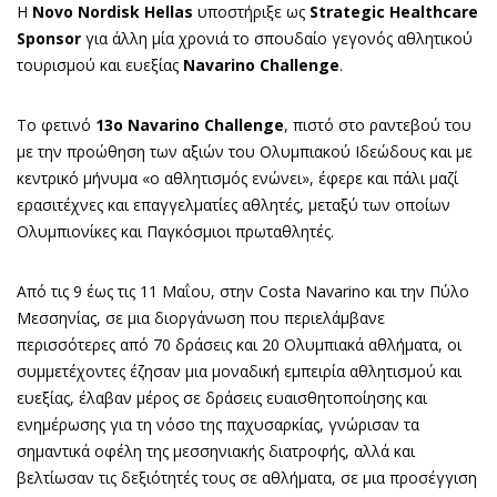
Η
Novo
Nordisk
Hellas
υποστήριξε ως
Strategic Healthcare
Sponsor
για άλλη μία χρονιά το σπουδαίο γεγονός αθλητικού
τουρισμού και ευεξίας
Navarino
Challenge
.
Το φετινό
13ο Navarino Challenge
, πιστό στο ραντεβού του
με την προώθηση των αξιών του Ολυμπιακού Ιδεώδους και με
κεντρικό μήνυμα «ο αθλητισμός ενώνει», έφερε και πάλι μαζί
ερασιτέχνες και επαγγελματίες αθλητές, μεταξύ των οποίων
Ολυμπιονίκες και Παγκόσμιοι πρωταθλητές.
Από τις 9 έως τις 11 Μαΐου, στην Costa Navarino και την Πύλο
Μεσσηνίας, σε μια διοργάνωση που περιελάμβανε
περισσότερες από 70 δράσεις και 20 Ολυμπιακά αθλήματα, οι
συμμετέχοντες έζησαν μια μοναδική εμπειρία αθλητισμού και
ευεξίας, έλαβαν μέρος σε δράσεις ευαισθητοποίησης και
ενημέρωσης για τη νόσο της παχυσαρκίας, γνώρισαν τα
σημαντικά οφέλη της μεσσηνιακής διατροφής, αλλά και
βελτίωσαν τις δεξιότητές τους σε αθλήματα, σε μια προσέγγιση