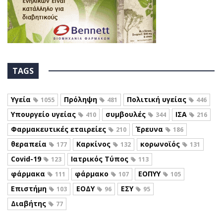
TAGS
Υγεία
Πρόληψη
Πολιτική υγείας
1055
481
446
Υπουργείο υγείας
συμβουλές
ΙΣΑ
410
344
216
Φαρμακευτικές εταιρείες
Έρευνα
210
186
θεραπεία
Καρκίνος
κορωνοϊός
177
132
131
Covid-19
Ιατρικός Τύπος
123
113
φάρμακα
φάρμακο
ΕΟΠΥΥ
111
107
105
Επιστήμη
ΕΟΔΥ
ΕΣΥ
103
96
95
Διαβήτης
77