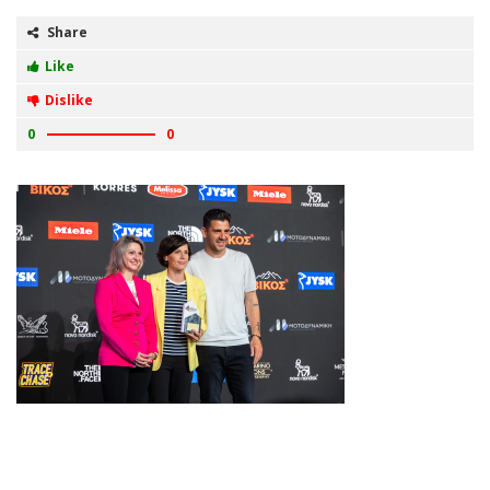
Share
Like
Dislike
0
0