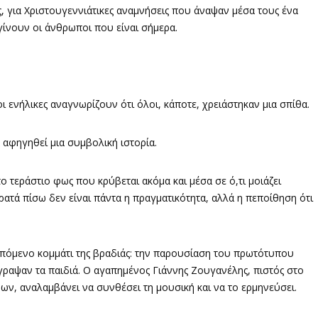
ς, για Χριστουγεννιάτικες αναμνήσεις που άναψαν μέσα τους ένα
γίνουν οι άνθρωποι που είναι σήμερα.
οι ενήλικες αναγνωρίζουν ότι όλοι, κάποτε, χρειάστηκαν μια σπίθα.
α αφηγηθεί μια συμβολική ιστορία.
το τεράστιο φως που κρύβεται ακόμα και μέσα σε ό,τι μοιάζει
ρατά πίσω δεν είναι πάντα η πραγματικότητα, αλλά η πεποίθηση ότι
επόμενο κομμάτι της βραδιάς: την παρουσίαση του πρωτότυπου
έγραψαν τα παιδιά. Ο αγαπημένος Γιάννης Ζουγανέλης, πιστός στο
βων, αναλαμβάνει να συνθέσει τη μουσική και να το ερμηνεύσει.