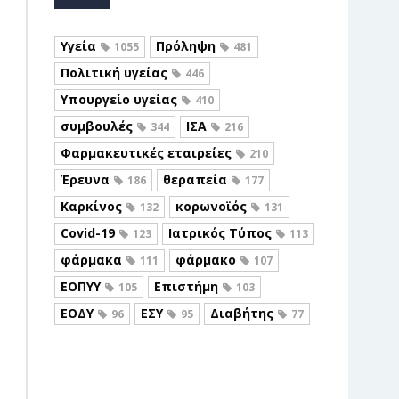
Υγεία
Πρόληψη
1055
481
Πολιτική υγείας
446
Υπουργείο υγείας
410
συμβουλές
ΙΣΑ
344
216
Φαρμακευτικές εταιρείες
210
Έρευνα
θεραπεία
186
177
Καρκίνος
κορωνοϊός
132
131
Covid-19
Ιατρικός Τύπος
123
113
φάρμακα
φάρμακο
111
107
ΕΟΠΥΥ
Επιστήμη
105
103
ΕΟΔΥ
ΕΣΥ
Διαβήτης
96
95
77