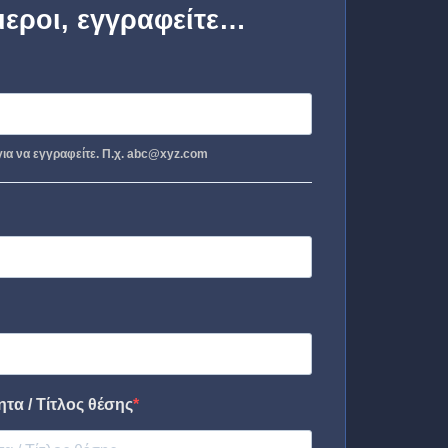
μεροι, εγγραφείτε…
ια να εγγραφείτε. Π.χ. abc@xyz.com
τα / Τίτλος θέσης