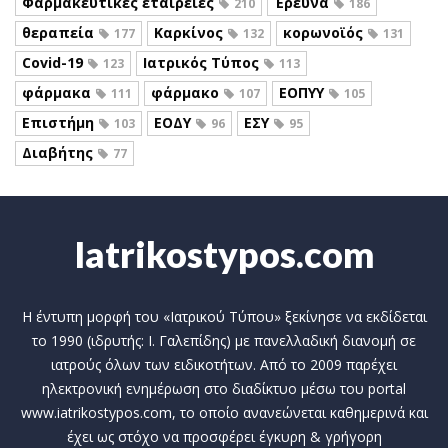
Φαρμακευτικές εταιρείες
Έρευνα
210
186
θεραπεία
Καρκίνος
κορωνοϊός
177
132
131
Covid-19
Ιατρικός Τύπος
123
113
φάρμακα
φάρμακο
ΕΟΠΥΥ
111
107
105
Επιστήμη
ΕΟΔΥ
ΕΣΥ
103
96
95
Διαβήτης
77
Iatrikostypos.com
Η έντυπη μορφή του «Ιατρικού Τύπου» ξεκίνησε να εκδίδεται
το 1990 (ιδρυτής: Ι. Γαλεπίδης) με πανελλαδική διανομή σε
ιατρούς όλων των ειδικοτήτων. Από το 2009 παρέχει
ηλεκτρονική ενημέρωση στο διαδίκτυο μέσω του portal
www.iatrikostypos.com, το οποίο ανανεώνεται καθημερινά και
έχει ως στόχο να προσφέρει έγκυρη & γρήγορη