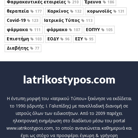
Φαρμακευτικές εταιρείες
Έρευνα
210
186
θεραπεία
Καρκίνος
κορωνοϊός
177
132
131
Covid-19
Ιατρικός Τύπος
123
113
φάρμακα
φάρμακο
ΕΟΠΥΥ
111
107
105
Επιστήμη
ΕΟΔΥ
ΕΣΥ
103
96
95
Διαβήτης
77
Iatrikostypos.com
Η έντυπη μορφή του «Ιατρικού Τύπου» ξεκίνησε να εκδίδεται
το 1990 (ιδρυτής: Ι. Γαλεπίδης) με πανελλαδική διανομή σε
ιατρούς όλων των ειδικοτήτων. Από το 2009 παρέχει
ηλεκτρονική ενημέρωση στο διαδίκτυο μέσω του portal
www.iatrikostypos.com, το οποίο ανανεώνεται καθημερινά και
έχει ως στόχο να προσφέρει έγκυρη & γρήγορη