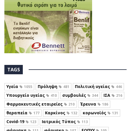
TAGS
Υγεία
Πρόληψη
Πολιτική υγείας
1055
481
446
Υπουργείο υγείας
συμβουλές
ΙΣΑ
410
344
216
Φαρμακευτικές εταιρείες
Έρευνα
210
186
θεραπεία
Καρκίνος
κορωνοϊός
177
132
131
Covid-19
Ιατρικός Τύπος
123
113
φάρμακα
φάρμακο
ΕΟΠΥΥ
111
107
105