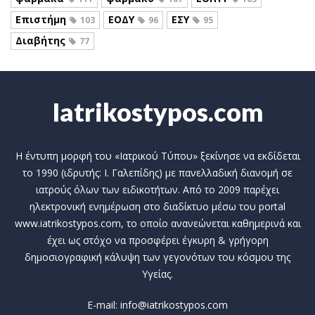
Επιστήμη
ΕΟΔΥ
ΕΣΥ
103
96
95
Διαβήτης
77
Iatrikostypos.com
Η έντυπη μορφή του «Ιατρικού Τύπου» ξεκίνησε να εκδίδεται
το 1990 (ιδρυτής: Ι. Γαλεπίδης) με πανελλαδική διανομή σε
ιατρούς όλων των ειδικοτήτων. Από το 2009 παρέχει
ηλεκτρονική ενημέρωση στο διαδίκτυο μέσω του portal
www.iatrikostypos.com, το οποίο ανανεώνεται καθημερινά και
έχει ως στόχο να προσφέρει έγκυρη & γρήγορη
δημοσιογραφική κάλυψη των γεγονότων του κόσμου της
Υγείας.
E-mail: info@iatrikostypos.com