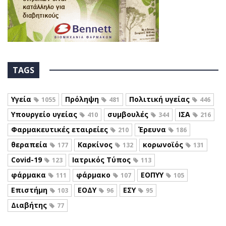
TAGS
Υγεία
Πρόληψη
Πολιτική υγείας
1055
481
446
Υπουργείο υγείας
συμβουλές
ΙΣΑ
410
344
216
Φαρμακευτικές εταιρείες
Έρευνα
210
186
θεραπεία
Καρκίνος
κορωνοϊός
177
132
131
Covid-19
Ιατρικός Τύπος
123
113
φάρμακα
φάρμακο
ΕΟΠΥΥ
111
107
105
Επιστήμη
ΕΟΔΥ
ΕΣΥ
103
96
95
Διαβήτης
77