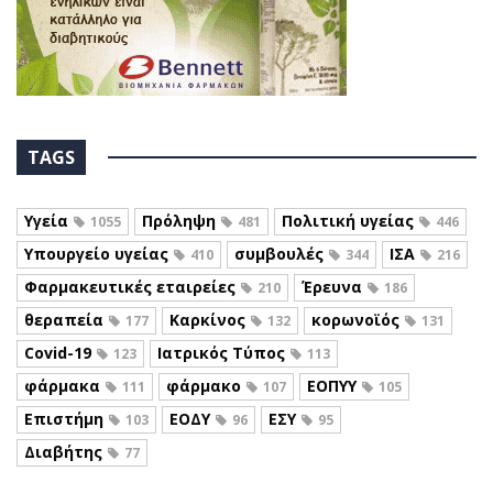
TAGS
Υγεία
Πρόληψη
Πολιτική υγείας
1055
481
446
Υπουργείο υγείας
συμβουλές
ΙΣΑ
410
344
216
Φαρμακευτικές εταιρείες
Έρευνα
210
186
θεραπεία
Καρκίνος
κορωνοϊός
177
132
131
Covid-19
Ιατρικός Τύπος
123
113
φάρμακα
φάρμακο
ΕΟΠΥΥ
111
107
105
Επιστήμη
ΕΟΔΥ
ΕΣΥ
103
96
95
Διαβήτης
77