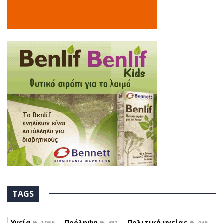
TAGS
Υγεία
Πρόληψη
Πολιτική υγείας
1055
481
446