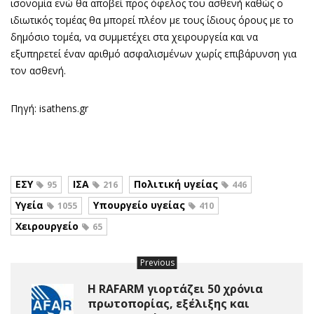
ισονομία ενώ θα αποβεί προς όφελος του ασθενή καθώς ο
ιδιωτικός τομέας θα μπορεί πλέον με τους ίδιους όρους με το
δημόσιο τομέα, να συμμετέχει στα χειρουργεία και να
εξυπηρετεί έναν αριθμό ασφαλισμένων χωρίς επιβάρυνση για
τον ασθενή.
Πηγή: isathens.gr
ΕΣΥ
ΙΣΑ
Πολιτική υγείας
95
216
446
Υγεία
Υπουργείο υγείας
1055
410
Χειρουργείο
65
Previous
H RAFARM γιορτάζει 50 χρόνια
πρωτοπορίας, εξέλιξης και