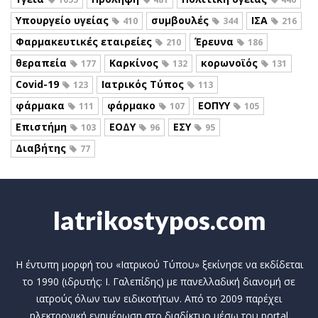
Υπουργείο υγείας
συμβουλές
ΙΣΑ
410
344
216
Φαρμακευτικές εταιρείες
Έρευνα
210
186
θεραπεία
Καρκίνος
κορωνοϊός
177
132
131
Covid-19
Ιατρικός Τύπος
123
113
φάρμακα
φάρμακο
ΕΟΠΥΥ
111
107
105
Επιστήμη
ΕΟΔΥ
ΕΣΥ
103
96
95
Διαβήτης
77
Iatrikostypos.com
Η έντυπη μορφή του «Ιατρικού Τύπου» ξεκίνησε να εκδίδεται
το 1990 (ιδρυτής: Ι. Γαλεπίδης) με πανελλαδική διανομή σε
ιατρούς όλων των ειδικοτήτων. Από το 2009 παρέχει
ηλεκτρονική ενημέρωση στο διαδίκτυο μέσω του portal