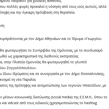
ένει «αόρατο» για χιλιάδες ασθενείς.
που πολλές φορές προκαλεί η νόσηση από τους ιούς αυτούς, αλλά
ληψη και την έγκαιρη πρόσβαση στη θεραπεία.
ωση
 συμπράττοντας με τον Δήμο Αθηναίων και το Ίδρυμα «Γεωργίου
ν θα φωταγωγήσει το Συντριβάνι της Ομόνοιας, με το συνδυασμό
θεί ως χαρακτηριστικά της διεθνούς εκστρατείας
λα, στην Πλατεία Ομονοίας θα φωταγωγηθεί το γλυπτό
γίου Ζογγολόπουλου».
υ ίδιου Ιδρύματος και σε συνεργασία με τον Δήμο Θεσσαλονίκης,
οσμεί τη νέα Παραλία.
ατος της πρόληψης και αντιμετώπισης των Ιογενών Ηπατιτίδων, με
ν μέσων κοινωνικής δικτύωσης (social media) της Ε.Ε.Μ.Η., όπου το
s και vidcast από τους ειδικούς (χρησιμοποιώντας το hashtag