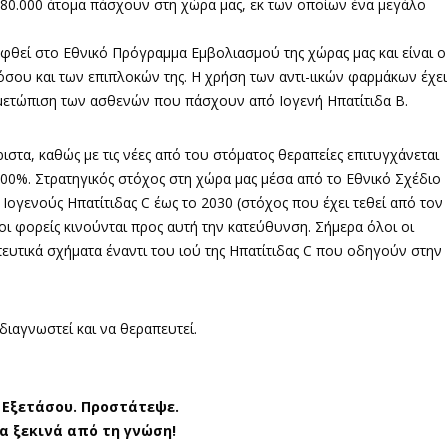
ου 80.000 άτομα πάσχουν στη χώρα μας, εκ των οποίων ένα μεγάλο
ηφθεί στο Εθνικό Πρόγραμμα Εμβολιασμού της χώρας μας και είναι ο
όσου και των επιπλοκών της. Η χρήση των αντι-ιικών φαρμάκων έχει
τιμετώπιση των ασθενών που πάσχουν από Ιογενή Ηπατίτιδα Β.
άριστα, καθώς με τις νέες από του στόματος θεραπείες επιτυγχάνεται
00%. Στρατηγικός στόχος στη χώρα μας μέσα από το Εθνικό Σχέδιο
 Ιογενούς Ηπατίτιδας C έως το 2030 (στόχος που έχει τεθεί από τον
οι φορείς κινούνται προς αυτή την κατεύθυνση. Σήμερα όλοι οι
υτικά σχήματα έναντι του ιού της Ηπατίτιδας C που οδηγούν στην
διαγνωστεί και να θεραπευτεί.
 Εξετάσου. Προστάτεψε.
α ξεκινά από τη γνώση!