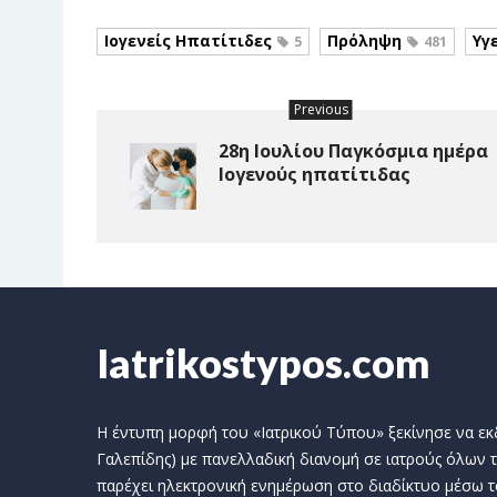
Ιογενείς Ηπατίτιδες
Πρόληψη
Υγ
5
481
Previous
28η Ιουλίου Παγκόσμια ημέρα
Ιογενούς ηπατίτιδας
Iatrikostypos.com
Η έντυπη μορφή του «Ιατρικού Τύπου» ξεκίνησε να εκδί
Γαλεπίδης) με πανελλαδική διανομή σε ιατρούς όλων τ
παρέχει ηλεκτρονική ενημέρωση στο διαδίκτυο μέσω τ