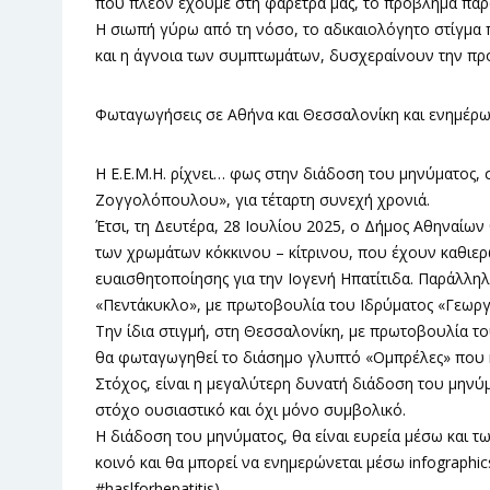
που πλέον έχουμε στη φαρέτρα μας, το πρόβλημα παραμ
Η σιωπή γύρω από τη νόσο, το αδικαιολόγητο στίγμα 
και η άγνοια των συμπτωμάτων, δυσχεραίνουν την πρό
Φωταγωγήσεις σε Αθήνα και Θεσσαλονίκη και ενημέρ
Η Ε.Ε.Μ.Η. ρίχνει… φως στην διάδοση του μηνύματος,
Ζογγολόπουλου», για τέταρτη συνεχή χρονιά.
Έτσι, τη Δευτέρα, 28 Ιουλίου 2025, ο Δήμος Αθηναίω
των χρωμάτων κόκκινου – κίτρινου, που έχουν καθιερω
ευαισθητοποίησης για την Ιογενή Ηπατίτιδα. Παράλλη
«Πεντάκυκλο», με πρωτοβουλία του Ιδρύματος «Γεωρ
Την ίδια στιγμή, στη Θεσσαλονίκη, με πρωτοβουλία το
θα φωταγωγηθεί το διάσημο γλυπτό «Ομπρέλες» που κ
Στόχος, είναι η μεγαλύτερη δυνατή διάδοση του μηνύμ
στόχο ουσιαστικό και όχι μόνο συμβολικό.
Η διάδοση του μηνύματος, θα είναι ευρεία μέσω και τω
κοινό και θα μπορεί να ενημερώνεται μέσω infographic
#haslforhepatitis).