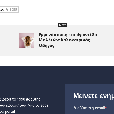
εία
1055
Next
Εμμηνόπαυση και Φροντίδα
Μαλλιών: Καλοκαιρινός
Οδηγός
Μείνετε ενή
δεται το 1990 (ιδρυτής: Ι.
ων ειδικοτήτων. Από το 2009
Διεύθυνση email
ου portal