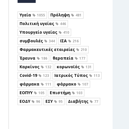
Υγεία
Πρόληψη
1055
481
Πολιτική υγείας
446
Υπουργείο υγείας
410
συμβουλές
ΙΣΑ
344
216
Φαρμακευτικές εταιρείες
210
Έρευνα
θεραπεία
186
177
Καρκίνος
κορωνοϊός
132
131
Covid-19
Ιατρικός Τύπος
123
113
φάρμακα
φάρμακο
111
107
ΕΟΠΥΥ
Επιστήμη
105
103
ΕΟΔΥ
ΕΣΥ
Διαβήτης
96
95
77