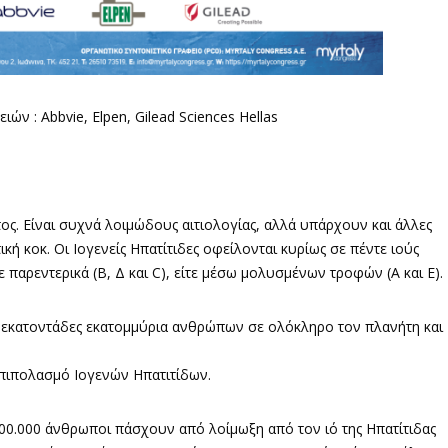
ν : Abbvie, Elpen, Gilead Sciences Hellas
ος. Είναι συχνά λοιμώδους αιτιολογίας, αλλά υπάρχουν και άλλες
ή κοκ. Οι Ιογενείς Ηπατίτιδες οφείλονται κυρίως σε πέντε ιούς
ίτε παρεντερικά (B, Δ και C), είτε μέσω μολυσμένων τροφών (Α και Ε).
 εκατοντάδες εκατομμύρια ανθρώπων σε ολόκληρο τον πλανήτη και
επιπολασμό Ιογενών Ηπατιτίδων.
100.000 άνθρωποι πάσχουν από λοίμωξη από τον ιό της Ηπατίτιδας