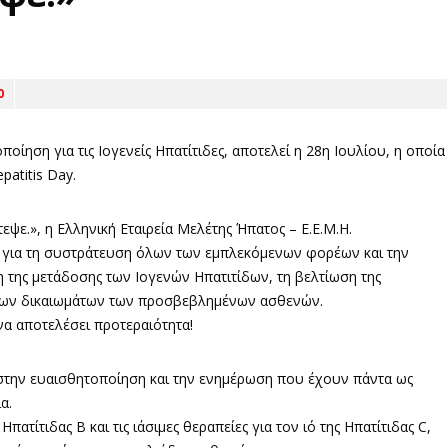
0
ίηση για τις Ιογενείς Ηπατίτιδες, αποτελεί η 28η Ιουλίου, η οποία
patitis Day.
ψε.», η Ελληνική Εταιρεία Μελέτης Ήπατος – Ε.Ε.Μ.Η.
εια για τη συστράτευση όλων των εμπλεκόμενων φορέων και την
 της μετάδοσης των Ιογενών Ηπατιτίδων, τη βελτίωση της
η των δικαιωμάτων των προσβεβλημένων ασθενών.
να αποτελέσει προτεραιότητα!
ι στην ευαισθητοποίηση και την ενημέρωση που έχουν πάντα ως
α.
ατίτιδας Β και τις ιάσιμες θεραπείες για τον ιό της Ηπατίτιδας C,