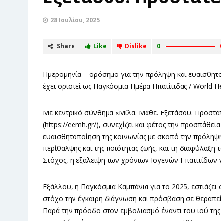
28 Ιουλίου, 2025
Share
Like
Dislike
0
Ημερομηνία – ορόσημο για την πρόληψη και ευαισθητοπο
έχει οριστεί ως Παγκόσμια Ημέρα Ηπατίτιδας / World He
Με κεντρικό σύνθημα «Μίλα. Μάθε. Εξετάσου. Προστάτε
(https://eemh.gr/), συνεχίζει και φέτος την προσπάθ
ευαισθητοποίηση της κοινωνίας με σκοπό την πρόληψη
περίθαλψης και της ποιότητας ζωής, και τη διαφύλαξ
Στόχος, η εξάλειψη των χρόνιων Ιογενών Ηπατιτίδων 
Εξάλλου, η Παγκόσμια Καμπάνια για το 2025, εστιάζε
στόχο την έγκαιρη διάγνωση και πρόσβαση σε θεραπεί
Παρά την πρόοδο στον εμβολιασμό έναντι του ιού της Ηπ