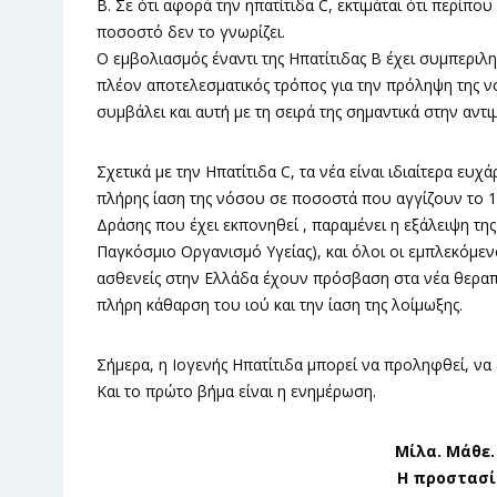
Β. Σε ότι αφορά την ηπατίτιδα C, εκτιμάται ότι περίπ
ποσοστό δεν το γνωρίζει.
Ο εμβολιασμός έναντι της Ηπατίτιδας Β έχει συμπεριλ
πλέον αποτελεσματικός τρόπος για την πρόληψη της ν
συμβάλει και αυτή με τη σειρά της σημαντικά στην αν
Σχετικά με την Ηπατίτιδα C, τα νέα είναι ιδιαίτερα ευχ
πλήρης ίαση της νόσου σε ποσοστά που αγγίζουν το 1
Δράσης που έχει εκπονηθεί , παραμένει η εξάλειψη της
Παγκόσμιο Οργανισμό Υγείας), και όλοι οι εμπλεκόμεν
ασθενείς στην Ελλάδα έχουν πρόσβαση στα νέα θεραπε
πλήρη κάθαρση του ιού και την ίαση της λοίμωξης.
Σήμερα, η Ιογενής Ηπατίτιδα μπορεί να προληφθεί, να 
Και το πρώτο βήμα είναι η ενημέρωση.
Μίλα. Μάθε.
Η προστασί