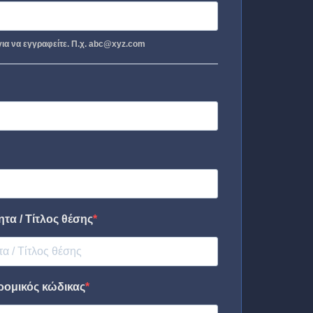
ια να εγγραφείτε. Π.χ. abc@xyz.com
τα / Τίτλος θέσης
ρομικός κώδικας