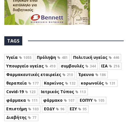
TAGS
Υγεία
Πρόληψη
Πολιτική υγείας
1055
481
446
Υπουργείο υγείας
συμβουλές
ΙΣΑ
410
344
216
Φαρμακευτικές εταιρείες
Έρευνα
210
186
θεραπεία
Καρκίνος
κορωνοϊός
177
132
131
Covid-19
Ιατρικός Τύπος
123
113
φάρμακα
φάρμακο
ΕΟΠΥΥ
111
107
105
Επιστήμη
ΕΟΔΥ
ΕΣΥ
103
96
95
Διαβήτης
77