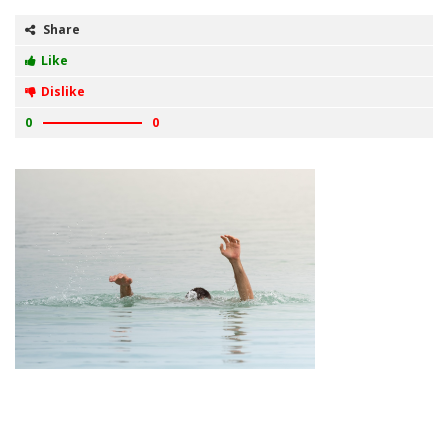
Share
Like
Dislike
0
0