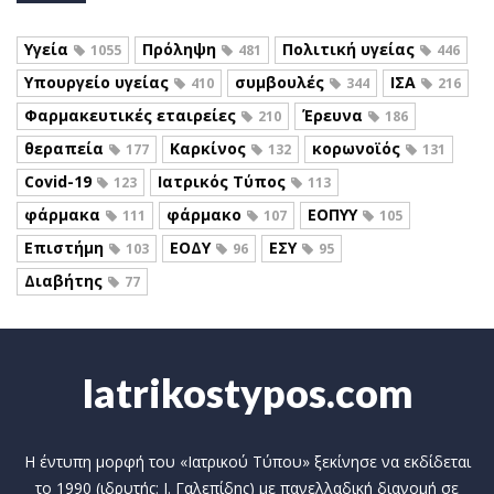
Υγεία
Πρόληψη
Πολιτική υγείας
1055
481
446
Υπουργείο υγείας
συμβουλές
ΙΣΑ
410
344
216
Φαρμακευτικές εταιρείες
Έρευνα
210
186
θεραπεία
Καρκίνος
κορωνοϊός
177
132
131
Covid-19
Ιατρικός Τύπος
123
113
φάρμακα
φάρμακο
ΕΟΠΥΥ
111
107
105
Επιστήμη
ΕΟΔΥ
ΕΣΥ
103
96
95
Διαβήτης
77
Iatrikostypos.com
Η έντυπη μορφή του «Ιατρικού Τύπου» ξεκίνησε να εκδίδεται
το 1990 (ιδρυτής: Ι. Γαλεπίδης) με πανελλαδική διανομή σε