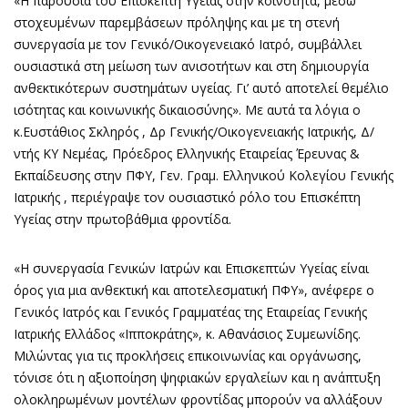
«Η παρουσία του Επισκέπτη Υγείας στην κοινότητα, μέσω
στοχευμένων παρεμβάσεων πρόληψης και με τη στενή
συνεργασία με τον Γενικό/Οικογενειακό Ιατρό, συμβάλλει
ουσιαστικά στη μείωση των ανισοτήτων και στη δημιουργία
ανθεκτικότερων συστημάτων υγείας. Γι’ αυτό αποτελεί θεμέλιο
ισότητας και κοινωνικής δικαιοσύνης». Με αυτά τα λόγια ο
κ.Ευστάθιος Σκληρός , Δρ Γενικής/Οικογενειακής Ιατρικής, Δ/
ντής ΚΥ Νεμέας, Πρόεδρος Ελληνικής Εταιρείας Έρευνας &
Εκπαίδευσης στην ΠΦΥ, Γεν. Γραμ. Ελληνικού Κολεγίου Γενικής
Ιατρικής , περιέγραψε τον ουσιαστικό ρόλο του Επισκέπτη
Υγείας στην πρωτοβάθμια φροντίδα.
«Η συνεργασία Γενικών Ιατρών και Επισκεπτών Υγείας είναι
όρος για μια ανθεκτική και αποτελεσματική ΠΦΥ», ανέφερε ο
Γενικός Ιατρός και Γενικός Γραμματέας της Εταιρείας Γενικής
Ιατρικής Ελλάδος «Ιπποκράτης», κ. Αθανάσιος Συμεωνίδης.
Μιλώντας για τις προκλήσεις επικοινωνίας και οργάνωσης,
τόνισε ότι η αξιοποίηση ψηφιακών εργαλείων και η ανάπτυξη
ολοκληρωμένων μοντέλων φροντίδας μπορούν να αλλάξουν