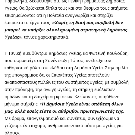
Παράλληλα, δεσμεύτηκε ότι, ως Γενική Γραμματέας Δημόσιας
Υγείας, θα βρίσκεται δίπλα τους και στα θεσμικά τους αιτήματα,
επισημαίνοντας ότι η Πολιτεία αναγνωρίζει και στηρίζει
έμπρακτα το έργο τους.
«Χωρίς τη δική σας συμβολή δεν
μπορεί να υπάρξει ολοκληρωμένη στρατηγική Δημόσιας
Υγείας»,
τόνισε χαρακτηριστικά.
Η Γενική Διευθύντρια Δημόσιας Υγείας, κα Φωτεινή Κουλούρη,
που συμμετείχε στη Συνέντευξη Τύπου, ανέδειξε τον
καθοριστικό ρόλο του κλάδου στη Δημόσια Υγεία. Στην ομιλία
της υπογράμμισε ότι οι Επισκέπτες Υγείας αποτελούν
αναπόσπαστους πυλώνες του συστήματος υγείας, με συμβολή
στην πρόληψη, την αγωγή υγείας, τη στήριξη ευάλωτων
ομάδων και τη διαχείριση κρίσεων. Κλείνοντας, απηύθυνε
μήνυμα στήριξης: «
Η Δημόσια Υγεία είναι υπόθεση όλων
μας, αλλά εσείς είστε οι αθόρυβοι πρωταγωνιστές της.
Με όραμα, επαγγελματισμό και συνέπεια, συνεχίζουμε να
χτίζουμε ένα ισχυρό, ανθρωποκεντρικό σύστημα υγείας για
όλους».