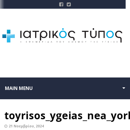
MAIN MENU
toyrisos_ygeias_nea_yo
21 Νοεμβρίου, 2024