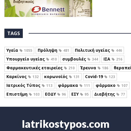
TAGS
Υγεία
Πρόληψη
Πολιτική υγείας
1055
481
446
Υπουργείο υγείας
συμβουλές
ΙΣΑ
410
344
216
Φαρμακευτικές εταιρείες
Έρευνα
θεραπε
210
186
Καρκίνος
κορωνοϊός
Covid-19
132
131
123
Ιατρικός Τύπος
φάρμακα
φάρμακο
113
111
107
Επιστήμη
ΕΟΔΥ
ΕΣΥ
Διαβήτης
103
96
95
77
Iatrikostypos.com