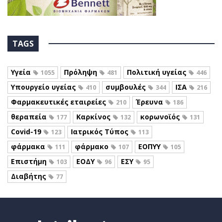
TAGS
Υγεία
Πρόληψη
Πολιτική υγείας
1055
481
446
Υπουργείο υγείας
συμβουλές
ΙΣΑ
410
344
216
Φαρμακευτικές εταιρείες
Έρευνα
210
186
θεραπεία
Καρκίνος
κορωνοϊός
177
132
131
Covid-19
Ιατρικός Τύπος
123
113
φάρμακα
φάρμακο
ΕΟΠΥΥ
111
107
105
Επιστήμη
ΕΟΔΥ
ΕΣΥ
103
96
95
Διαβήτης
77