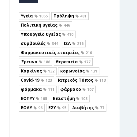
Υγεία
Πρόληψη
1055
481
Πολιτική υγείας
446
Υπουργείο υγείας
410
συμβουλές
ΙΣΑ
344
216
Φαρμακευτικές εταιρείες
210
Έρευνα
θεραπεία
186
177
Καρκίνος
κορωνοϊός
132
131
Covid-19
Ιατρικός Τύπος
123
113
φάρμακα
φάρμακο
111
107
ΕΟΠΥΥ
Επιστήμη
105
103
ΕΟΔΥ
ΕΣΥ
Διαβήτης
96
95
77