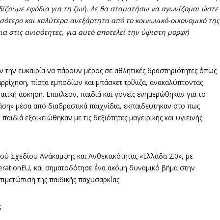
δίζουμε εφόδια για τη ζωή. Δε θα σταματήσω να αγωνίζομαι ώστε
ισσότερο και καλύτερα ανεξάρτητα από το κοινωνικό-οικονομικό της
τια στις ανισότητες, για αυτό αποτελεί την ύψιστη μορφή
χαν την ευκαιρία να πάρουν μέρος σε αθλητικές δραστηριότητες όπως
αρρίχηση, πίστα εμποδίων και μπάσκετ τρίλιζα, ανακαλύπτοντας
ατική άσκηση. Επιπλέον, παιδιά και γονείς ενημερώθηκαν για το
ση» μέσα από διαδραστικά παιχνίδια, εκπαιδεύτηκαν στο πως
ιδιά εξοικειώθηκαν με τις δεξιότητες μαγειρικής και υγιεινής
ύ Σχεδίου Ανάκαμψης και Ανθεκτικότητας «Ελλάδα 2.0», με
ationEU, και σηματοδότησε ένα ακόμη δυναμικό βήμα στην
τιμετώπιση της παιδικής παχυσαρκίας.
ς