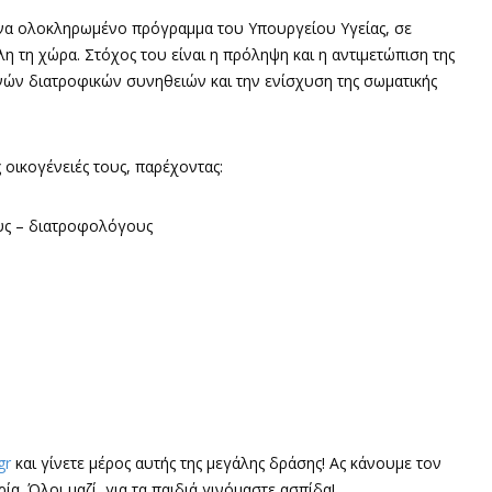
 ένα ολοκληρωμένο πρόγραμμα του Υπουργείου Υγείας, σε
η τη χώρα. Στόχος του είναι η πρόληψη και η αντιμετώπιση της
ινών διατροφικών συνηθειών και την ενίσχυση της σωματικής
 οικογένειές τους, παρέχοντας:
υς – διατροφολόγους
gr
και γίνετε μέρος αυτής της μεγάλης δράσης! Ας κάνουμε τον
ία. Όλοι μαζί, για τα παιδιά γινόμαστε ασπίδα!