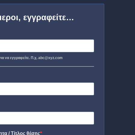
μεροι, εγγραφείτε…
ια να εγγραφείτε. Π.χ. abc@xyz.com
τα / Τίτλος θέσης