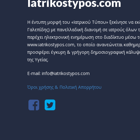
Iatrikostypos.com
Η έντυπη μορφή του «Ιατρικού Τύπου» ξεκίνησε να εκδί
Γαλεπίδης) με πανελλαδική διανομή σε ιατρούς όλων τ
παρέχει ηλεκτρονική ενημέρωση στο διαδίκτυο μέσω τ
www.iatrikostypos.com, το οποίο ανανεώνεται καθημερ
προσφέρει έγκυρη & γρήγορη δημοσιογραφική κάλυψ
της Υγείας.
E-mail: info@iatrikostypos.com
Όροι χρήσης & Πολιτική Απορρήτου