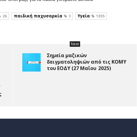
παιδική παχυσαρκία
Υγεία
26
3
1055
Next
Σημεία μαζικών
δειγματοληψιών από τις ΚΟΜΥ
του ΕΟΔΥ (27 Μαΐου 2025)
Υ
ς