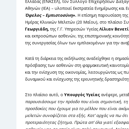
Ελλάδας (ΕΝΑΣΕΛ), τον Σύλλογο Επιχειρήσεων Διεξαγω
Αθηνών (ΙΕΑ) – υλοποιεί Εκστρατεία Ενημέρωσης και 
Όφελος – Εμπιστοσύνη
».
Η επίσημη παρουσίαση της 
Ημέρας Κλινικών Μελετών (20 Μαΐου), στο πλαίσιο Σ
Γεωργιάδη,
της Γ.Γ. Υπηρεσιών Υγείας
Λίλιαν Βενετί
και εκπροσώπων ασθενών, της επιστημονικής κοινότητ
της συνεργασίας όλων των εμπλεκομένων για την αναβά
Κατά τη διάρκεια της εκδήλωσης αναδείχθηκε η σημασ
πρόσβασης των ασθενών στη φαρμακευτική καινοτομία,
και την ενίσχυση της οικονομίας, λειτουργώντας ως 
δυναμικού και ενίσχυσης της ερευνητικής δραστηριότη
Στο πλαίσιο αυτό, ο
Υπουργός Υγείας
ανέφερε, μετα
παρουσιάσουμε την πρόοδο που είναι σημαντική, τη δ
προσδοκίες που έχουμε για το μέλλον που είναι ακόμ
μελετών συνοψίζεται στα εξής. Κατ’ αρχάς να πω ότι 
προτεραιότητας ζήτημα. Πρώτα απ’ όλα γιατί εξασφα