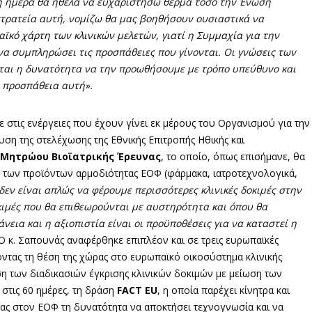
νή ημέρα θα ήθελα να ευχαριστήσω θερμά τόσο την Ένωση
στρατεία αυτή, νομίζω θα μας βοηθήσουν ουσιαστικά να
ϊκό χάρτη των κλινικών μελετών, γιατί η Συμμαχία για την
α συμπληρώσει τις προσπάθειες που γίνονται. Οι γνώσεις των
εται η δυνατότητα να την προωθήσουμε με τρόπο υπεύθυνο και
ν προσπάθεια αυτή».
στις ενέργειες που έχουν γίνει εκ μέρους του Οργανισμού για την
υση της στελέχωσης της Εθνικής Επιτροπής Ηθικής και
 Μητρώου Βιοϊατρικής Έρευνας
, το οποίο, όπως επισήμανε, θα
λο των προϊόντων αρμοδιότητας ΕΟΦ (φάρμακα, ιατροτεχνολογικά,
δεν είναι απλώς να φέρουμε περισσότερες κλινικές δοκιμές στην
οκιμές που θα επιθεωρούνται με αυστηρότητα και όπου θα
νεια και η αξιοπιστία είναι οι προϋποθέσεις για να καταστεί η
Ο κ. Σαπουνάς αναφέρθηκε επιπλέον και σε τρεις ευρωπαϊκές
οντας τη θέση της χώρας στο ευρωπαϊκό οικοσύστημα κλινικής
νση των διαδικασιών έγκρισης κλινικών δοκιμών με μείωση των
 στις 60 ημέρες, τη δράση
FACT EU
, η οποία παρέχει κίνητρα και
τας στον ΕΟΦ τη δυνατότητα να αποκτήσει τεχνογνωσία και να