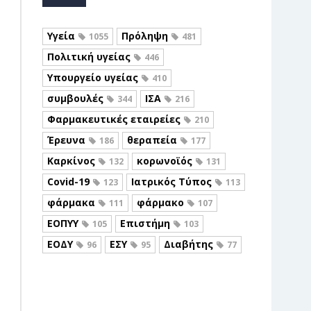
Υγεία
Πρόληψη
1055
481
Πολιτική υγείας
446
Υπουργείο υγείας
410
συμβουλές
ΙΣΑ
344
216
Φαρμακευτικές εταιρείες
210
Έρευνα
θεραπεία
186
177
Καρκίνος
κορωνοϊός
132
131
Covid-19
Ιατρικός Τύπος
123
113
φάρμακα
φάρμακο
111
107
ΕΟΠΥΥ
Επιστήμη
105
103
ΕΟΔΥ
ΕΣΥ
Διαβήτης
96
95
77