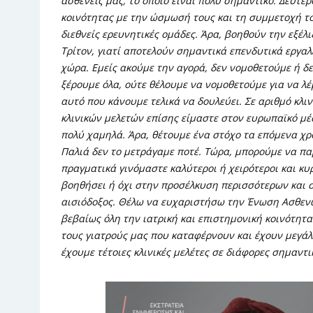
ασθενείς μας, το οποίο είναι πολύ σημαντικό. Δεύτερ
κοινότητας με την ώσμωσή τους και τη συμμετοχή το
διεθνείς ερευνητικές ομάδες. Άρα, βοηθούν την εξέλ
Τρίτον, γιατί αποτελούν σημαντικά επενδυτικά εργα
χώρα. Εμείς ακούμε την αγορά, δεν νομοθετούμε ή δεν
ξέρουμε όλα, ούτε θέλουμε να νομοθετούμε για να λ
αυτό που κάνουμε τελικά να δουλεύει. Σε αριθμό κλι
κλινικών μελετών επίσης είμαστε στον ευρωπαϊκό μέσ
πολύ χαμηλά. Άρα, θέτουμε ένα στόχο τα επόμενα χρό
Παλιά δεν το μετράγαμε ποτέ. Τώρα, μπορούμε να πα
πραγματικά γινόμαστε καλύτεροι ή χειρότεροι και κυρ
βοηθήσει ή όχι στην προσέλκυση περισσότερων και 
αισιόδοξος. Θέλω να ευχαριστήσω την Ένωση Ασθενώ
βεβαίως όλη την ιατρική και επιστημονική κοινότητα
τους γιατρούς μας που καταφέρνουν και έχουν μεγάλ
έχουμε τέτοιες κλινικές μελέτες σε διάφορες σημαντι