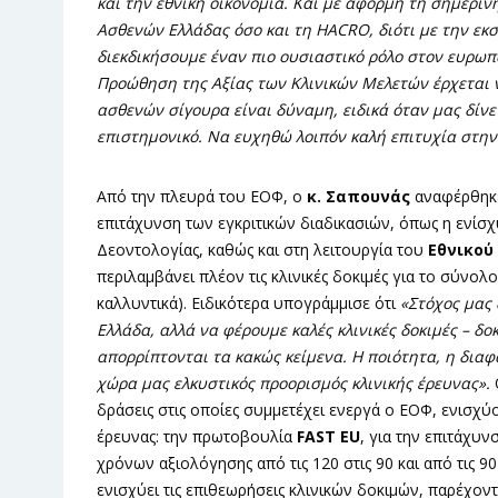
και την εθνική οικονομία. Και με αφορμή τη σημερι
Ασθενών Ελλάδας όσο και τη HACRO, διότι με την εκ
διεκδικήσουμε έναν πιο ουσιαστικό ρόλο στον ευρωπα
Προώθηση της Αξίας των Κλινικών Μελετών έρχεται ν
ασθενών σίγουρα είναι δύναμη, ειδικά όταν μας δίν
επιστημονικό. Να ευχηθώ λοιπόν καλή επιτυχία στη
Από την πλευρά του ΕΟΦ, ο
κ. Σαπουνάς
αναφέρθηκε 
επιτάχυνση των εγκριτικών διαδικασιών, όπως η ενίσχ
Δεοντολογίας, καθώς και στη λειτουργία του
Εθνικού
περιλαμβάνει πλέον τις κλινικές δοκιμές για το σύνο
καλλυντικά). Ειδικότερα υπογράμμισε ότι
«Στόχος μας 
Ελλάδα, αλλά να φέρουμε καλές κλινικές δοκιμές – δ
απορρίπτονται τα κακώς κείμενα. Η ποιότητα, η διαφά
χώρα μας ελκυστικός προορισμός κλινικής έρευνας».
δράσεις στις οποίες συμμετέχει ενεργά ο ΕΟΦ, ενισχύ
έρευνας: την πρωτοβουλία
FAST EU
, για την επιτάχυ
χρόνων αξιολόγησης από τις 120 στις 90 και από τις 90
ενισχύει τις επιθεωρήσεις κλινικών δοκιμών, παρέχον