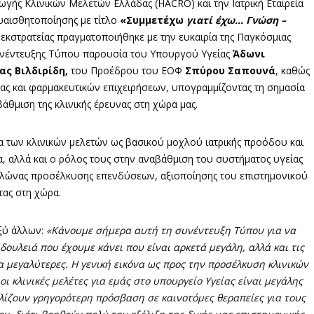
γής Κλινικών Μελετών Ελλάδας (HACRO) και την Ιατρική Εταιρεία
Ευαισθητοποίησης με τίτλο
«Συμμετέχω
γιατί έχω… Γνώση –
εκστρατείας πραγματοποιήθηκε με την ευκαιρία της Παγκόσμιας
υνέντευξης Τύπου παρουσία του Υπουργού Υγείας
Άδωνι
ας Βιλδιρίδη,
του Προέδρου του ΕΟΦ
Σπύρου Σαπουνά
, καθώς
ας και φαρμακευτικών επιχειρήσεων, υπογραμμίζοντας τη σημασία
θμιση της κλινικής έρευνας στη χώρα μας.
ία των κλινικών μελετών ως βασικού μοχλού ιατρικής προόδου και
 αλλά και ο ρόλος τους στην αναβάθμιση του συστήματος υγείας
πυλώνας προσέλκυσης επενδύσεων, αξιοποίησης του επιστημονικού
τας στη χώρα.
ξύ άλλων:
«Κάνουμε σήμερα αυτή τη συνέντευξη Τύπου για να
ουλειά που έχουμε κάνει που είναι αρκετά μεγάλη, αλλά και τις
α μεγαλύτερες. Η γενική εικόνα ως προς την προσέλκυση κλινικών
οι κλινικές μελέτες για εμάς στο υπουργείο Υγείας είναι μεγάλης
λίζουν γρηγορότερη πρόσβαση σε καινοτόμες θεραπείες για τους