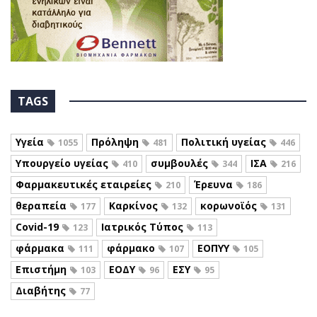
TAGS
Υγεία
Πρόληψη
Πολιτική υγείας
1055
481
446
Υπουργείο υγείας
συμβουλές
ΙΣΑ
410
344
216
Φαρμακευτικές εταιρείες
Έρευνα
210
186
θεραπεία
Καρκίνος
κορωνοϊός
177
132
131
Covid-19
Ιατρικός Τύπος
123
113
φάρμακα
φάρμακο
ΕΟΠΥΥ
111
107
105
Επιστήμη
ΕΟΔΥ
ΕΣΥ
103
96
95
Διαβήτης
77