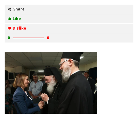
Share
Like
Dislike
0
0