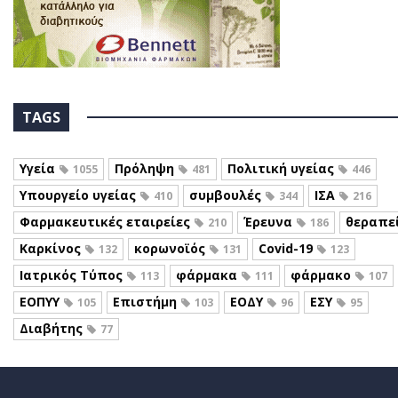
TAGS
Υγεία
Πρόληψη
Πολιτική υγείας
1055
481
446
Υπουργείο υγείας
συμβουλές
ΙΣΑ
410
344
216
Φαρμακευτικές εταιρείες
Έρευνα
θεραπε
210
186
Καρκίνος
κορωνοϊός
Covid-19
132
131
123
Ιατρικός Τύπος
φάρμακα
φάρμακο
113
111
107
ΕΟΠΥΥ
Επιστήμη
ΕΟΔΥ
ΕΣΥ
105
103
96
95
Διαβήτης
77