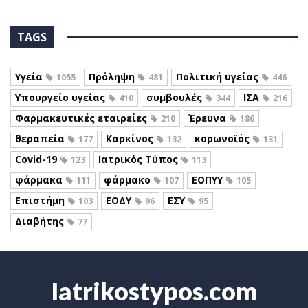
TAGS
Υγεία
Πρόληψη
Πολιτική υγείας
1055
481
446
Υπουργείο υγείας
συμβουλές
ΙΣΑ
410
344
216
Φαρμακευτικές εταιρείες
Έρευνα
210
186
θεραπεία
Καρκίνος
κορωνοϊός
177
132
131
Covid-19
Ιατρικός Τύπος
123
113
φάρμακα
φάρμακο
ΕΟΠΥΥ
111
107
105
Επιστήμη
ΕΟΔΥ
ΕΣΥ
103
96
95
Διαβήτης
77
Iatrikostypos.com