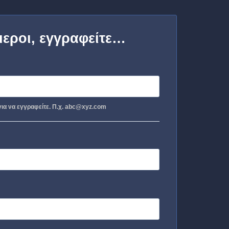
μεροι, εγγραφείτε…
ια να εγγραφείτε. Π.χ. abc@xyz.com