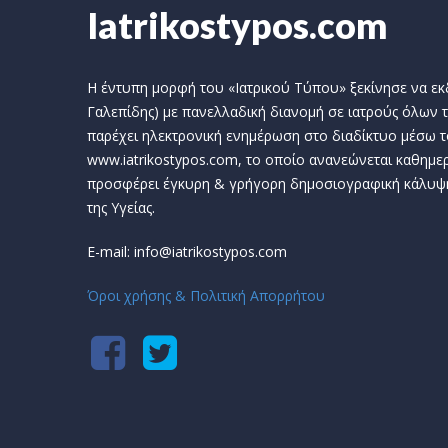
Iatrikostypos.com
Η έντυπη μορφή του «Ιατρικού Τύπου» ξεκίνησε να εκδί
Γαλεπίδης) με πανελλαδική διανομή σε ιατρούς όλων τ
παρέχει ηλεκτρονική ενημέρωση στο διαδίκτυο μέσω τ
www.iatrikostypos.com, το οποίο ανανεώνεται καθημερ
προσφέρει έγκυρη & γρήγορη δημοσιογραφική κάλυψ
της Υγείας.
E-mail: info@iatrikostypos.com
Όροι χρήσης & Πολιτική Απορρήτου