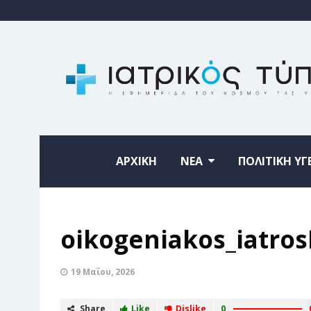
ΑΡΧΙΚΗ
ΝΕΑ
ΠΟΛΙΤΙΚΗ ΥΓ
oikogeniakos_iatro
19 Μαΐου, 2026
Share
Like
Dislike
0