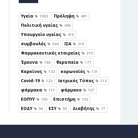
Υγεία
Πρόληψη
1055
481
Πολιτική υγείας
446
Υπουργείο υγείας
410
συμβουλές
ΙΣΑ
344
216
Φαρμακευτικές εταιρείες
210
Έρευνα
θεραπεία
186
177
Καρκίνος
κορωνοϊός
132
131
Covid-19
Ιατρικός Τύπος
123
113
φάρμακα
φάρμακο
111
107
ΕΟΠΥΥ
Επιστήμη
105
103
ΕΟΔΥ
ΕΣΥ
Διαβήτης
96
95
77