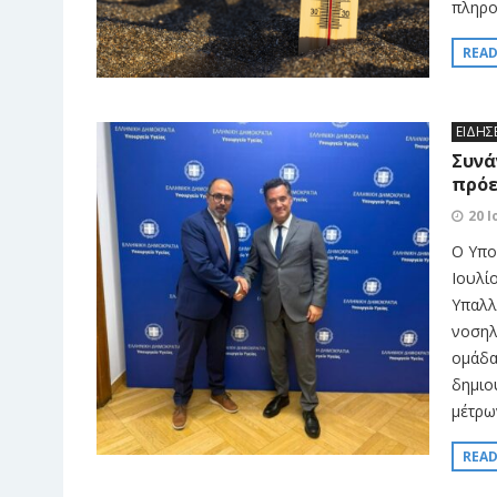
πληρο
REA
ΕΙΔΗΣ
Συνά
πρόε
20 Ι
O Υπο
Ιουλί
Υπαλλ
νοσηλ
ομάδα
δημιο
μέτρω
REA