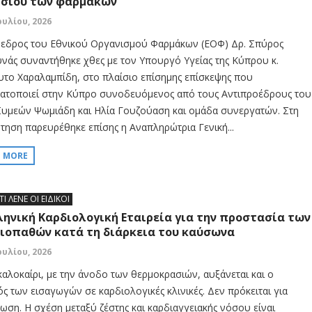
σίου των φαρμάκων
ουλίου, 2026
εδρος του Εθνικού Οργανισμού Φαρμάκων (ΕΟΦ) Δρ. Σπύρος
νάς συναντήθηκε χθες με τον Υπουργό Υγείας της Κύπρου κ.
το Χαραλαμπίδη, στο πλαίσιο επίσημης επίσκεψης που
ατοποιεί στην Κύπρο συνοδευόμενος από τους Αντιπροέδρους του
υμεών Ψωμιάδη και Ηλία Γουζούαση και ομάδα συνεργατών. Στη
τηση παρευρέθηκε επίσης η Αναπληρώτρια Γενική...
D MORE
ΤΙ ΛΕΝΕ ΟΙ ΕΙΔΙΚΟΙ
ληνική Καρδιολογική Εταιρεία για την προστασία των
ιοπαθών κατά τη διάρκεια του καύσωνα
ουλίου, 2026
καλοκαίρι, με την άνοδο των θερμοκρασιών, αυξάνεται και ο
ός των εισαγωγών σε καρδιολογικές κλινικές. Δεν πρόκειται για
ωση. Η σχέση μεταξύ ζέστης και καρδιαγγειακής νόσου είναι