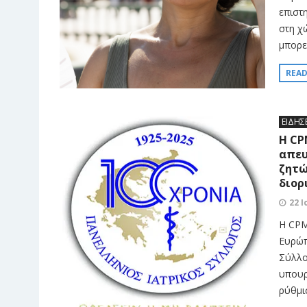
επιστ
στη χ
μπορεί
REA
ΕΙΔΗΣ
Η CP
απευ
ζητώ
διορ
22 Ι
Η CPM
Ευρώπ
Σύλλο
υπουρ
ρύθμι