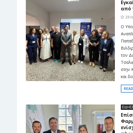
Εγκα
από 
23 Ι
Ο Υπο
Αναπλ
Παπαθ
Βιλδι
τον Δ
Τσαλι
στην 
και δο
REA
ΕΙΔΗΣ
Επίσ
Φαρμ
ενίσ