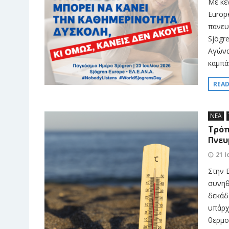
Με κε
Europ
πανευ
Sjögre
Αγώνα 
καμπάν
REA
ΝΕΑ
Τρόπ
Πνευ
21 Ι
Στην 
συνηθ
δεκάδ
υπάρχ
θερμο