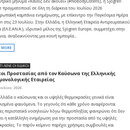
ντρικό μήνυμα «Κανείς δεν ακούει» (#NobodyListens), η Sjögren
e πραγματοποιεί σε όλη τη διάρκεια του Ιουλίου 2026
ρωπαϊκή καμπάνια ενημέρωσης, με επίκεντρο την Παγκόσμια Ημέρα
n στις 23 Ιουλίου. Στην Ελλάδα, η Ελληνική Εταιρεία Αντιρευματικού
(ΕΛ.Ε.ΑΝ.Α.), ιδρυτικό μέλος της Sjögren Europe, συμμετέχει στην
ια, αναδεικνύοντας μια κοινή εμπειρία...
D MORE
ΤΙ ΛΕΝΕ ΟΙ ΕΙΔΙΚΟΙ
οι Προστασίας από τον Καύσωνα της Ελληνικής
μονολογικής Εταιρείας
ουλίου, 2026
Ελλάδα ο καύσωνας και οι υψηλές θερμοκρασίες γενικά είναι
ισμένα φαινόμενα. Το γεγονός ότι κάθε χρόνο αναφέρονται
ες περιστατικά νοσηλειών λόγω θερμοπληξίας φανερώνει ότι δεν
ει η κατάλληλη ενημέρωση για την προστασία από τις υψηλές
κρασίες. Το παρόν κείμενο παρέχει χρήσιμες συμβουλές και