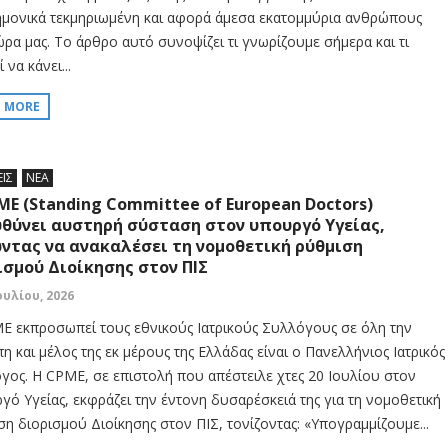
ημονικά τεκμηριωμένη και αφορά άμεσα εκατομμύρια ανθρώπους
ώρα μας. Το άρθρο αυτό συνοψίζει τι γνωρίζουμε σήμερα και τι
 να κάνει...
D MORE
ΕΙΣ
ΝΕΑ
ME (Standing Committee of European Doctors)
θύνει αυστηρή σύσταση στον υπουργό Υγείας,
ντας να ανακαλέσει τη νομοθετική ρύθμιση
ισμού Διοίκησης στον ΠΙΣ
ουλίου, 2026
E εκπροσωπεί τους εθνικούς Ιατρικούς Συλλόγους σε όλη την
η και μέλος της εκ μέρους της Ελλάδας είναι ο Πανελλήνιος Ιατρικός
γος. Η CPME, σε επιστολή που απέστειλε χτες 20 Ιουλίου στον
γό Υγείας, εκφράζει την έντονη δυσαρέσκειά της για τη νομοθετική
ση διορισμού Διοίκησης στον ΠΙΣ, τονίζοντας: «Υπογραμμίζουμε...