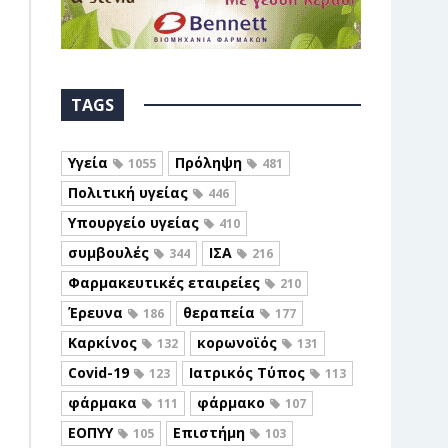
TAGS
Υγεία
Πρόληψη
1055
481
Πολιτική υγείας
446
Υπουργείο υγείας
410
συμβουλές
ΙΣΑ
344
216
Φαρμακευτικές εταιρείες
210
Έρευνα
θεραπεία
186
177
Καρκίνος
κορωνοϊός
132
131
Covid-19
Ιατρικός Τύπος
123
113
φάρμακα
φάρμακο
111
107
ΕΟΠΥΥ
Επιστήμη
105
103