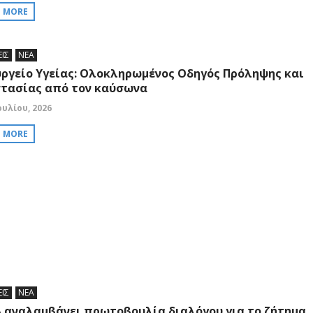
D MORE
ΕΙΣ
ΝΕΑ
ργείο Υγείας: Ολοκληρωμένος Οδηγός Πρόληψης και
τασίας από τον καύσωνα
ουλίου, 2026
D MORE
ΕΙΣ
ΝΕΑ
Α αναλαμβάνει πρωτοβουλία διαλόγου για το ζήτημα