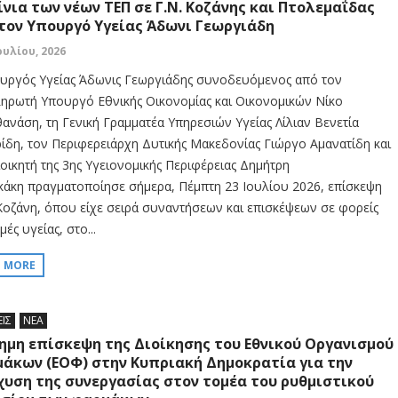
ίνια των νέων ΤΕΠ σε Γ.Ν. Κοζάνης και Πτολεμαΐδας
τον Υπουργό Υγείας Άδωνι Γεωργιάδη
ουλίου, 2026
υργός Υγείας Άδωνις Γεωργιάδης συνοδευόμενος από τον
ηρωτή Υπουργό Εθνικής Οικονομίας και Οικονομικών Νίκο
ανάση, τη Γενική Γραμματέα Υπηρεσιών Υγείας Λίλιαν Βενετία
ρίδη, τον Περιφερειάρχη Δυτικής Μακεδονίας Γιώργο Αμανατίδη και
ιοικητή της 3ης Υγειονομικής Περιφέρειας Δημήτρη
κάκη πραγματοποίησε σήμερα, Πέμπτη 23 Ιουλίου 2026, επίσκεψη
Κοζάνη, όπου είχε σειρά συναντήσεων και επισκέψεων σε φορείς
μές υγείας, στο...
D MORE
ΕΙΣ
ΝΕΑ
ημη επίσκεψη της Διοίκησης του Εθνικού Οργανισμού
άκων (ΕΟΦ) στην Κυπριακή Δημοκρατία για την
χυση της συνεργασίας στον τομέα του ρυθμιστικού