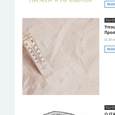
REA
ΕΙΔΗΣ
Υπου
Προσ
21 Ι
REA
ΕΙΔΗΣ
Ο ΙΣ