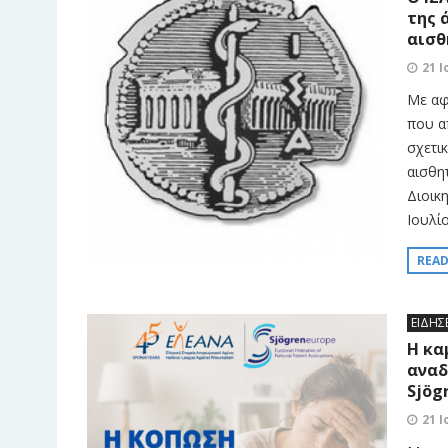
της 
αισθ
21 Ι
Με αφ
που α
σχετι
αισθη
Διοικ
Ιουλίο
REA
ΕΙΔΗΣ
Η κα
αναδ
Sjög
21 Ι