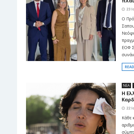
πλαι
23 Ι
Ο Πρό
Σαπου
Νεόφυ
πραγμ
ΕΟΦ Σ
συνάν
REA
ΝΕΑ
Η Ελ
Καρδ
22 Ι
Κάθε 
αριθμ
σύμπτ