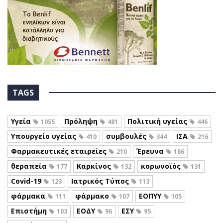
TAGS
Υγεία
Πρόληψη
Πολιτική υγείας
1055
481
446
Υπουργείο υγείας
συμβουλές
ΙΣΑ
410
344
216
Φαρμακευτικές εταιρείες
Έρευνα
210
186
θεραπεία
Καρκίνος
κορωνοϊός
177
132
131
Covid-19
Ιατρικός Τύπος
123
113
φάρμακα
φάρμακο
ΕΟΠΥΥ
111
107
105
Επιστήμη
ΕΟΔΥ
ΕΣΥ
103
96
95