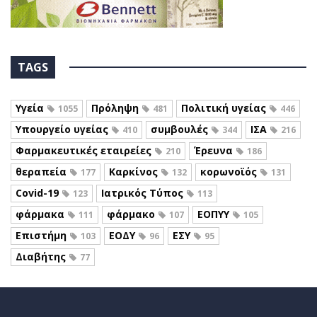
TAGS
Υγεία
Πρόληψη
Πολιτική υγείας
1055
481
446
Υπουργείο υγείας
συμβουλές
ΙΣΑ
410
344
216
Φαρμακευτικές εταιρείες
Έρευνα
210
186
θεραπεία
Καρκίνος
κορωνοϊός
177
132
131
Covid-19
Ιατρικός Τύπος
123
113
φάρμακα
φάρμακο
ΕΟΠΥΥ
111
107
105
Επιστήμη
ΕΟΔΥ
ΕΣΥ
103
96
95
Διαβήτης
77