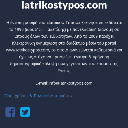
Iatrikostypos.com
Η έντυπη μορφή του «Ιατρικού Τύπου» ξεκίνησε να εκδίδεται
το 1990 (ιδρυτής: Ι. Γαλεπίδης) με πανελλαδική διανομή σε
ιατρούς όλων των ειδικοτήτων. Από το 2009 παρέχει
ηλεκτρονική ενημέρωση στο διαδίκτυο μέσω του portal
www.iatrikostypos.com, το οποίο ανανεώνεται καθημερινά και
έχει ως στόχο να προσφέρει έγκυρη & γρήγορη
δημοσιογραφική κάλυψη των γεγονότων του κόσμου της
Υγείας.
E-mail: info@iatrikostypos.com
Όροι χρήσης & Πολιτική Απορρήτου