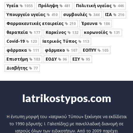
Υγεία
Πρόληψη
Πολιτική υγείας
1055
481
446
Υπουργείο υγείας
συμβουλές
ΙΣΑ
410
344
216
Φαρμακευτικές εταιρείες
Έρευνα
210
186
θεραπεία
Καρκίνος
κορωνοϊός
177
132
131
Covid-19
Ιατρικός Τύπος
123
113
φάρμακα
φάρμακο
ΕΟΠΥΥ
111
107
105
Επιστήμη
ΕΟΔΥ
ΕΣΥ
103
96
95
Διαβήτης
77
Iatrikostypos.com
Η έντυπη μορφή του «Ιατρικού Τύπου» ξεκίνησε να εκδίδεται
το 1990 (ιδρυτής: Ι. Γαλεπίδης) με πανελλαδική διανομή σε
ιατρούς όλων των ειδικοτήτων. Από το 2009 παρέχει