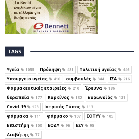
TAGS
Υγεία
Πρόληψη
Πολιτική υγείας
1055
481
446
Υπουργείο υγείας
συμβουλές
ΙΣΑ
410
344
216
Φαρμακευτικές εταιρείες
Έρευνα
210
186
θεραπεία
Καρκίνος
κορωνοϊός
177
132
131
Covid-19
Ιατρικός Τύπος
123
113
φάρμακα
φάρμακο
ΕΟΠΥΥ
111
107
105
Επιστήμη
ΕΟΔΥ
ΕΣΥ
103
96
95
Διαβήτης
77