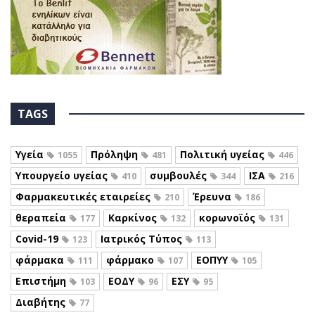
TAGS
Υγεία
Πρόληψη
Πολιτική υγείας
1055
481
446
Υπουργείο υγείας
συμβουλές
ΙΣΑ
410
344
216
Φαρμακευτικές εταιρείες
Έρευνα
210
186
θεραπεία
Καρκίνος
κορωνοϊός
177
132
131
Covid-19
Ιατρικός Τύπος
123
113
φάρμακα
φάρμακο
ΕΟΠΥΥ
111
107
105
Επιστήμη
ΕΟΔΥ
ΕΣΥ
103
96
95
Διαβήτης
77