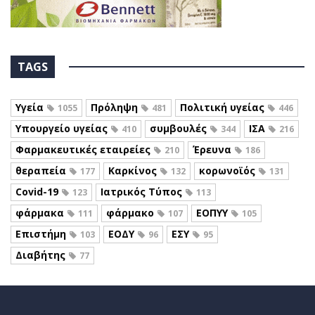
TAGS
Υγεία
Πρόληψη
Πολιτική υγείας
1055
481
446
Υπουργείο υγείας
συμβουλές
ΙΣΑ
410
344
216
Φαρμακευτικές εταιρείες
Έρευνα
210
186
θεραπεία
Καρκίνος
κορωνοϊός
177
132
131
Covid-19
Ιατρικός Τύπος
123
113
φάρμακα
φάρμακο
ΕΟΠΥΥ
111
107
105
Επιστήμη
ΕΟΔΥ
ΕΣΥ
103
96
95
Διαβήτης
77