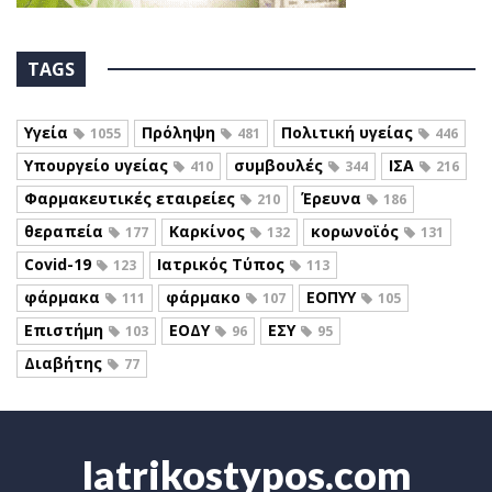
TAGS
Υγεία
Πρόληψη
Πολιτική υγείας
1055
481
446
Υπουργείο υγείας
συμβουλές
ΙΣΑ
410
344
216
Φαρμακευτικές εταιρείες
Έρευνα
210
186
θεραπεία
Καρκίνος
κορωνοϊός
177
132
131
Covid-19
Ιατρικός Τύπος
123
113
φάρμακα
φάρμακο
ΕΟΠΥΥ
111
107
105
Επιστήμη
ΕΟΔΥ
ΕΣΥ
103
96
95
Διαβήτης
77
Iatrikostypos.com