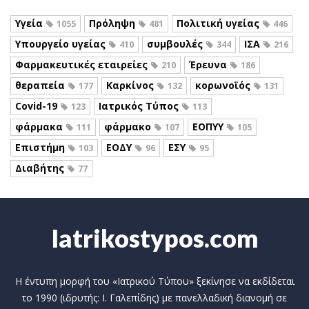
Υγεία
Πρόληψη
Πολιτική υγείας
1055
481
446
Υπουργείο υγείας
συμβουλές
ΙΣΑ
410
344
216
Φαρμακευτικές εταιρείες
Έρευνα
210
186
θεραπεία
Καρκίνος
κορωνοϊός
177
132
131
Covid-19
Ιατρικός Τύπος
123
113
φάρμακα
φάρμακο
ΕΟΠΥΥ
111
107
105
Επιστήμη
ΕΟΔΥ
ΕΣΥ
103
96
95
Διαβήτης
77
Iatrikostypos.com
Η έντυπη μορφή του «Ιατρικού Τύπου» ξεκίνησε να εκδίδεται
το 1990 (ιδρυτής: Ι. Γαλεπίδης) με πανελλαδική διανομή σε