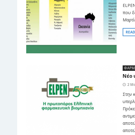
ELPEN
που δ
Μαρτί
REA
ΦΑΡΜ
Νέο 
2 Μ
Στην 
υπερλ
Πρόκε
αντιμ
αποτε
αποτε