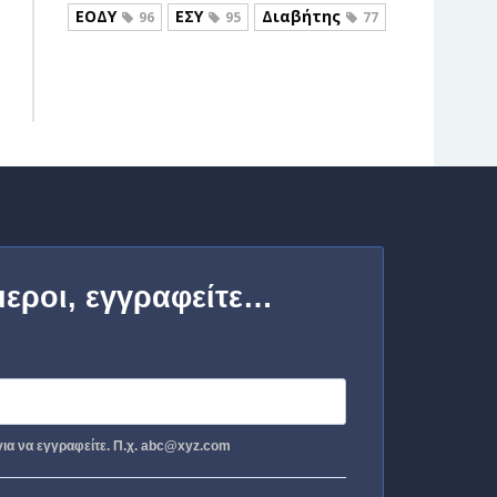
ΕΟΔΥ
ΕΣΥ
Διαβήτης
96
95
77
μεροι, εγγραφείτε…
ια να εγγραφείτε. Π.χ. abc@xyz.com