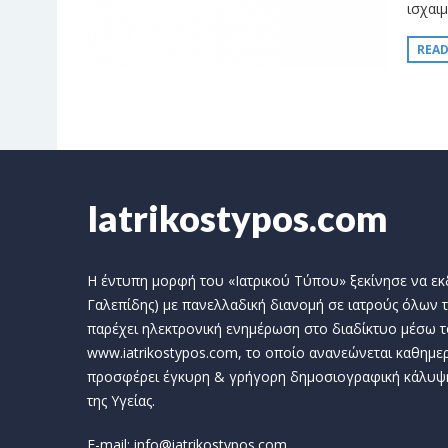
ισχαι
REA
Iatrikostypos.com
Η έντυπη μορφή του «Ιατρικού Τύπου» ξεκίνησε να εκδί
Γαλεπίδης) με πανελλαδική διανομή σε ιατρούς όλων τ
παρέχει ηλεκτρονική ενημέρωση στο διαδίκτυο μέσω τ
www.iatrikostypos.com, το οποίο ανανεώνεται καθημερ
προσφέρει έγκυρη & γρήγορη δημοσιογραφική κάλυψ
της Υγείας.
E-mail: info@iatrikostypos.com