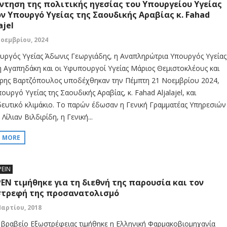
ντηση της πολιτικής ηγεσίας του Υπουργείου Υγείας
ον Υπουργό Υγείας της Σαουδικής Αραβίας κ. Fahad
ajel
Νοεμβρίου, 2024
υργός Υγείας Άδωνις Γεωργιάδης, η Αναπληρώτρια Υπουργός Υγείας
η Αγαπηδάκη και οι Υφυπουργοί Υγείας Μάριος Θεμιστοκλέους και
ρης Βαρτζόπουλος υποδέχθηκαν την Πέμπτη 21 Νοεμβρίου 2024,
ουργό Υγείας της Σαουδικής Αραβίας, κ. Fahad Aljalajel, και
ευτικό κλιμάκιο. Το παρών έδωσαν η Γενική Γραμματέας Υπηρεσιών
 Λίλιαν Βιλδιρίδη, η Γενική...
D MORE
ΡΕΙΝ
PEN τιμήθηκε για τη διεθνή της παρουσία και τον
τρεφή της προσανατολισμό
Μαρτίου, 2018
 βραβείο Εξωστρέφειας τιμήθηκε η Ελληνική Φαρμακοβιομηχανία