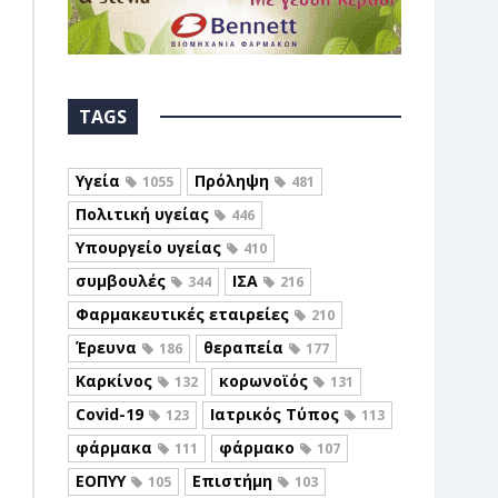
TAGS
Υγεία
Πρόληψη
1055
481
Πολιτική υγείας
446
Υπουργείο υγείας
410
συμβουλές
ΙΣΑ
344
216
Φαρμακευτικές εταιρείες
210
Έρευνα
θεραπεία
186
177
Καρκίνος
κορωνοϊός
132
131
Covid-19
Ιατρικός Τύπος
123
113
φάρμακα
φάρμακο
111
107
ΕΟΠΥΥ
Επιστήμη
105
103