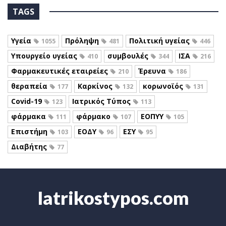
TAGS
Υγεία
Πρόληψη
Πολιτική υγείας
1055
481
446
Υπουργείο υγείας
συμβουλές
ΙΣΑ
410
344
216
Φαρμακευτικές εταιρείες
Έρευνα
210
186
θεραπεία
Καρκίνος
κορωνοϊός
177
132
131
Covid-19
Ιατρικός Τύπος
123
113
φάρμακα
φάρμακο
ΕΟΠΥΥ
111
107
105
Επιστήμη
ΕΟΔΥ
ΕΣΥ
103
96
95
Διαβήτης
77
Iatrikostypos.com