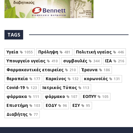
TAGS
Υγεία
Πρόληψη
Πολιτική υγείας
1055
481
446
Υπουργείο υγείας
συμβουλές
ΙΣΑ
410
344
216
Φαρμακευτικές εταιρείες
Έρευνα
210
186
θεραπεία
Καρκίνος
κορωνοϊός
177
132
131
Covid-19
Ιατρικός Τύπος
123
113
φάρμακα
φάρμακο
ΕΟΠΥΥ
111
107
105
Επιστήμη
ΕΟΔΥ
ΕΣΥ
103
96
95
Διαβήτης
77