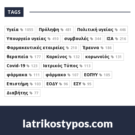
TAGS
Υγεία
Πρόληψη
Πολιτική υγείας
1055
481
446
Υπουργείο υγείας
συμβουλές
ΙΣΑ
410
344
216
Φαρμακευτικές εταιρείες
Έρευνα
210
186
θεραπεία
Καρκίνος
κορωνοϊός
177
132
131
Covid-19
Ιατρικός Τύπος
123
113
φάρμακα
φάρμακο
ΕΟΠΥΥ
111
107
105
Επιστήμη
ΕΟΔΥ
ΕΣΥ
103
96
95
Διαβήτης
77
Iatrikostypos.com