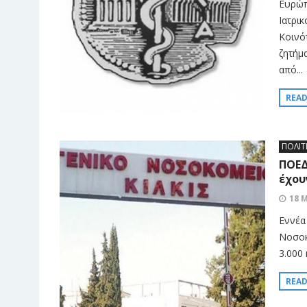
Ευρώπ
Ιατρι
Κοινό
ζητήμα
από...
REA
ΠΟΛΙΤ
ΠΟΕΔ
έχου
18 
Εννέα
Νοσοκ
3.000 
REA