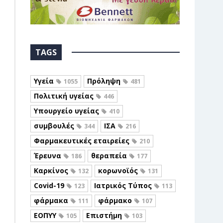
TAGS
Υγεία
Πρόληψη
1055
481
Πολιτική υγείας
446
Υπουργείο υγείας
410
συμβουλές
ΙΣΑ
344
216
Φαρμακευτικές εταιρείες
210
Έρευνα
θεραπεία
186
177
Καρκίνος
κορωνοϊός
132
131
Covid-19
Ιατρικός Τύπος
123
113
φάρμακα
φάρμακο
111
107
ΕΟΠΥΥ
Επιστήμη
105
103