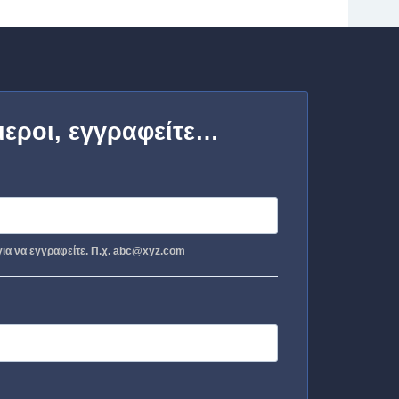
μεροι, εγγραφείτε…
ια να εγγραφείτε. Π.χ. abc@xyz.com