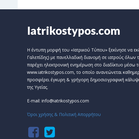
Iatrikostypos.com
Η έντυπη μορφή του «Ιατρικού Τύπου» ξεκίνησε να εκδί
Γαλεπίδης) με πανελλαδική διανομή σε ιατρούς όλων τ
παρέχει ηλεκτρονική ενημέρωση στο διαδίκτυο μέσω τ
www.iatrikostypos.com, το οποίο ανανεώνεται καθημερ
προσφέρει έγκυρη & γρήγορη δημοσιογραφική κάλυψ
της Υγείας.
E-mail: info@iatrikostypos.com
Όροι χρήσης & Πολιτική Απορρήτου