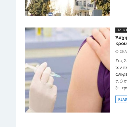
ΕΙΔΗΣ
Άσχη
κρου
26 
Στις 
τον π
αναφερ
ενώ σ
ξεπερ
REA