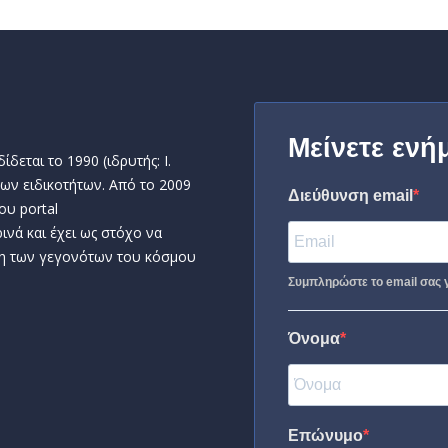
Μείνετε ενή
δεται το 1990 (ιδρυτής: Ι.
ων ειδικοτήτων. Από το 2009
Διεύθυνση email
ου portal
ινά και έχει ως στόχο να
η των γεγονότων του κόσμου
Συμπληρώστε το email σας γ
Όνομα
Επώνυμο