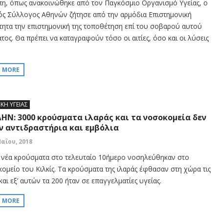
η, όπως ανακοινώθηκε από τον Παγκόσμιο Οργανισμό Υγείας, ο
κός Σύλλογος Αθηνών ζήτησε από την αρμόδια Επιστημονική
τητα την επιστημονική της τοποθέτηση επί του σοβαρού αυτού
τος. Θα πρέπει να καταγραφούν τόσο οι αιτίες, όσο και οι λύσεις
D MORE
ΙΚΗ ΥΓΕΙΑΣ
ΗΝ: 3000 κρούσματα ιλαράς και τα νοσοκομεία δεν
ν αντιδραστήρια και εμβόλια
Μαΐου, 2018
 νέα κρούσματα στο τελευταίο 10ήμερο νοσηλεύθηκαν στο
ομείο του Κιλκίς. Τα κρούσματα της ιλαράς έφθασαν στη χώρα τις
και εξ’ αυτών τα 200 ήταν σε επαγγελματίες υγείας.
D MORE