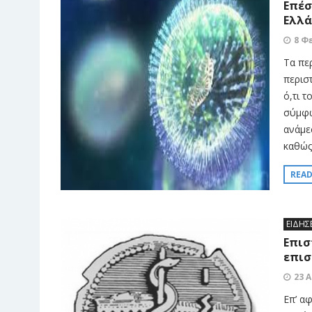
Επέσ
Ελλ
8 Φ
Τα πε
περισ
ό,τι τ
σύμφω
ανάμε
καθώς 
REA
ΕΙΔΗΣ
Επισ
επισ
23 
Επ’ α