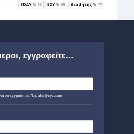
ΕΟΔΥ
ΕΣΥ
Διαβήτης
96
95
77
μεροι, εγγραφείτε…
ια να εγγραφείτε. Π.χ. abc@xyz.com