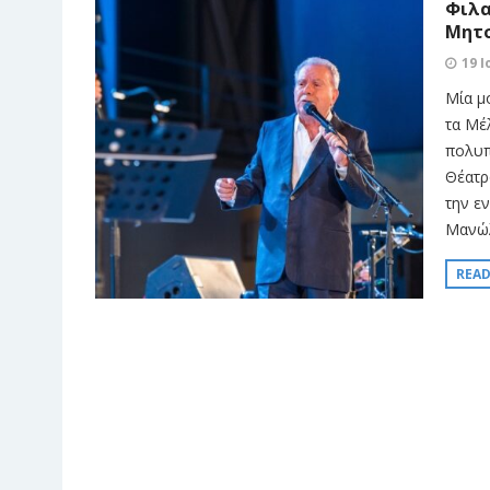
Φιλα
Μητ
19 Ι
Μία μ
τα Μέ
πολυπ
Θέατρ
την ε
Μανώλ
REA