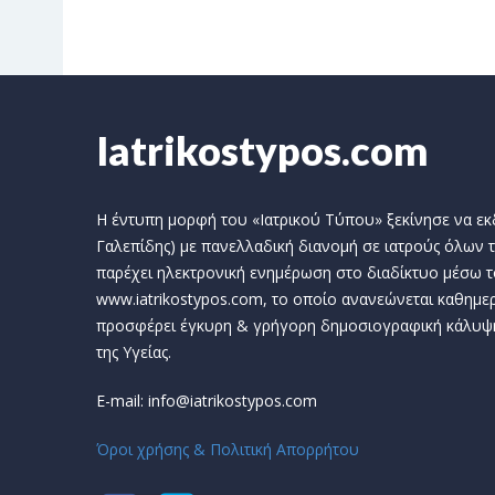
Iatrikostypos.com
Η έντυπη μορφή του «Ιατρικού Τύπου» ξεκίνησε να εκδί
Γαλεπίδης) με πανελλαδική διανομή σε ιατρούς όλων τ
παρέχει ηλεκτρονική ενημέρωση στο διαδίκτυο μέσω τ
www.iatrikostypos.com, το οποίο ανανεώνεται καθημερ
προσφέρει έγκυρη & γρήγορη δημοσιογραφική κάλυψ
της Υγείας.
E-mail: info@iatrikostypos.com
Όροι χρήσης & Πολιτική Απορρήτου