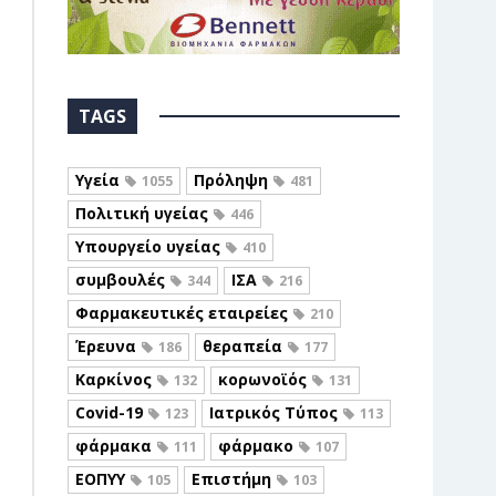
TAGS
Υγεία
Πρόληψη
1055
481
Πολιτική υγείας
446
Υπουργείο υγείας
410
συμβουλές
ΙΣΑ
344
216
Φαρμακευτικές εταιρείες
210
Έρευνα
θεραπεία
186
177
Καρκίνος
κορωνοϊός
132
131
Covid-19
Ιατρικός Τύπος
123
113
φάρμακα
φάρμακο
111
107
ΕΟΠΥΥ
Επιστήμη
105
103