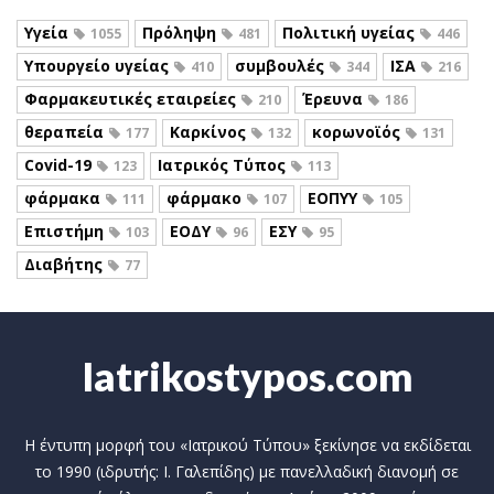
Υγεία
Πρόληψη
Πολιτική υγείας
1055
481
446
Υπουργείο υγείας
συμβουλές
ΙΣΑ
410
344
216
Φαρμακευτικές εταιρείες
Έρευνα
210
186
θεραπεία
Καρκίνος
κορωνοϊός
177
132
131
Covid-19
Ιατρικός Τύπος
123
113
φάρμακα
φάρμακο
ΕΟΠΥΥ
111
107
105
Επιστήμη
ΕΟΔΥ
ΕΣΥ
103
96
95
Διαβήτης
77
Iatrikostypos.com
Η έντυπη μορφή του «Ιατρικού Τύπου» ξεκίνησε να εκδίδεται
το 1990 (ιδρυτής: Ι. Γαλεπίδης) με πανελλαδική διανομή σε